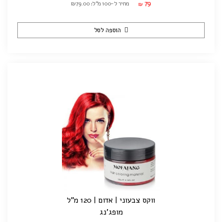
79
מחיר ל-100 מ"ל: ₪79.00
₪
הוספה לסל
ווקס צבעוני | אדום | 120 מ"ל
מופג'נג