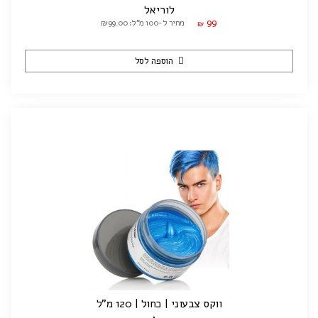
לוריאל
99
מחיר ל-100 מ"ל: ₪99.00
₪
הוספה לסל
ווקס צבעוני | כחול | 120 מ"ל