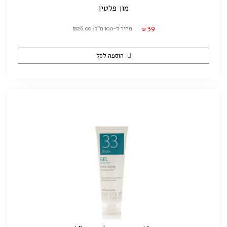
מון פלטין
39
מחיר ל-100 מ"ל: ₪26.00
₪
הוספה לסל