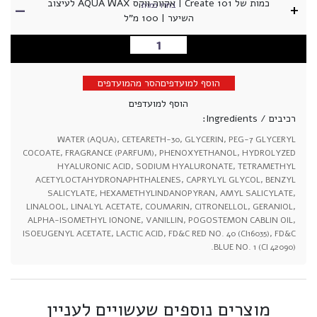
-
כמות של Create 101 | אקווה ווקס AQUA WAX לעיצוב
+
בחרו כמות
השיער | 100 מ"ל
הוספה לסל
הוסף למועדפים
הסר מהמועדפים
הוסף למועדפים
רכיבים / Ingredients:
WATER (AQUA), CETEARETH-30, GLYCERIN, PEG-7 GLYCERYL
COCOATE, FRAGRANCE (PARFUM), PHENOXYETHANOL, HYDROLYZED
HYALURONIC ACID, SODIUM HYALURONATE, TETRAMETHYL
ACETYLOCTAHYDRONAPHTHALENES, CAPRYLYL GLYCOL, BENZYL
SALICYLATE, HEXAMETHYLINDANOPYRAN, AMYL SALICYLATE,
LINALOOL, LINALYL ACETATE, COUMARIN, CITRONELLOL, GERANIOL,
ALPHA-ISOMETHYL IONONE, VANILLIN, POGOSTEMON CABLIN OIL,
ISOEUGENYL ACETATE, LACTIC ACID, FD&C RED NO. 40 (CI16035), FD&C
BLUE NO. 1 (CI 42090).
מוצרים נוספים שעשויים לעניין