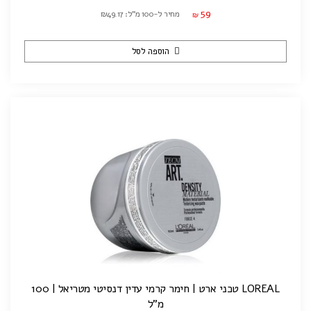
59
מחיר ל-100 מ"ל: ₪49.17
₪
הוספה לסל
LOREAL טכני ארט | חימר קרמי עדין דנסיטי מטריאל | 100
מ"ל