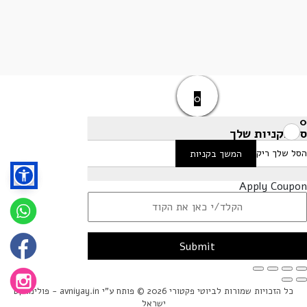
0
0
סל הקניות שלך
הסל שלך ריק
המשך בקניות
Apply Coupon
Submit
כל הזכויות שמורות לביוטי פקטורי 2026 © פותח ע"י avniyay.in -
פולימרקט
ישראל