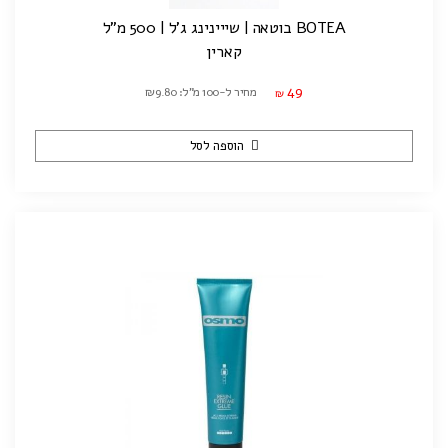
BOTEA בוטאה | שייינינג ג'ל | 500 מ"ל
קארין
49
מחיר ל-100 מ"ל: ₪9.80
₪
הוספה לסל