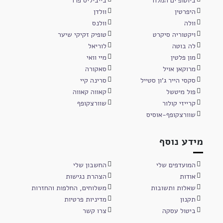
ביוטופ ים המלח
בייביליס פרו
היפרטין
וולדן
וולה
וולנס
ויקטוריה סיקרט
טופיק זקיקי שיער
לה בוטה
לוריאל
מון פלטין
מיי וואי
מרוקאן אויל
סאקורה
סקסי הייר ג'ון סטייל
סרינה קיי
פול מיטשל
קאווה קאווה
קרייזי קולור
שוורצקופף
שוורצקופף-אוסיס
מידע נוסף
המועדפים שלי
החשבון שלי
אודות
הצהרת נגישות
שאלות ותשובות
משלוחים, החלפות והחזרות
תקנון
מדיניות פרטיות
ביטול עסקה
צרו קשר