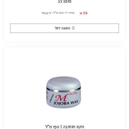
מופג'נג
59
מחיר ל-100 מ"ל: ₪49.17
₪
הוספה לסל
ווקס חוחובה | 150 מ"ל