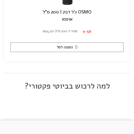
OSMO ג'ל דבק | 200 מ"ל
אוסמו
49
מחיר ל-100 מ"ל: ₪24.50
₪
הוספה לסל
למה לרכוש בביוטי פקטורי?