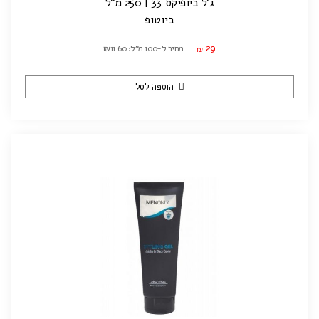
ג'ל ביופיקס 33 | 250 מ"ל
ביוטופ
29
מחיר ל-100 מ"ל: ₪11.60
₪
הוספה לסל