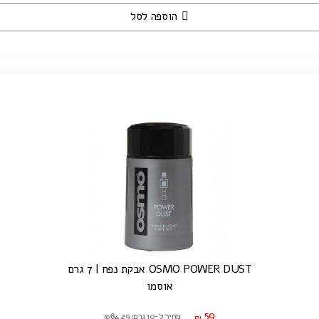
הוספה לסל
OSMO POWER DUST אבקת נפח | 7 גרם
אוסמו
59
מחיר ל-10 גרם: ₪84.29
₪