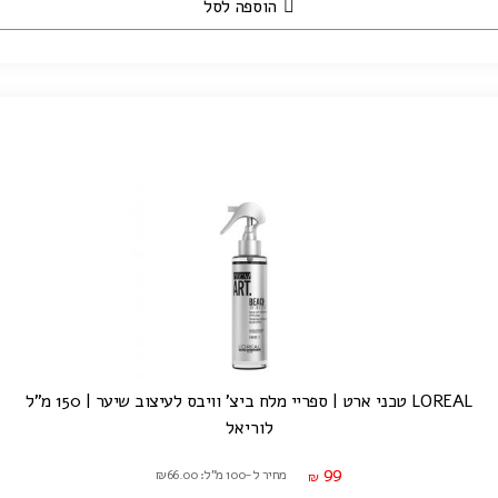
הוספה לסל
LOREAL טכני ארט | ספריי מלח ביצ' וויבס לעיצוב שיער | 150 מ"ל
לוריאל
99
מחיר ל-100 מ"ל: ₪66.00
₪