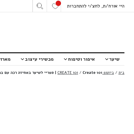
היי אורח/ת, לחצ/י להתחברות
שיער
איפור וטיפוח
מכשירי עיצוב
מארזי
בית
/
ביוטופ CREATE 101
Create 101 | ספריי לשיער באחיזה רכה עם ברק ושליטה בפריז | 75 מ”ל
/