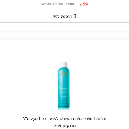
59
מחיר ל-100 מ"ל: ₪11.80
₪
הוספה לסל
ווליום | ספריי נפח מהשורש לשיער דק | 250 מ"ל
מרוקאן אויל