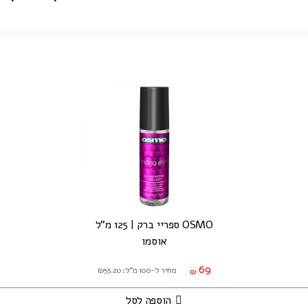
OSMO ספריי ברק | 125 מ"ל
אוסמו
69
מחיר ל-100 מ"ל: ₪55.20
₪
הוספה לסל