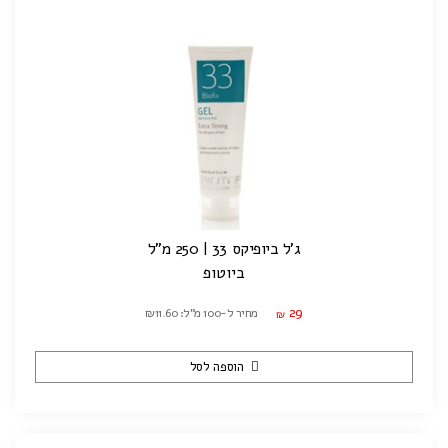
ג'ל ביופיקס 33 | 250 מ"ל
ביוטופ
29
מחיר ל-100 מ"ל: ₪11.60
₪
הוספה לסל