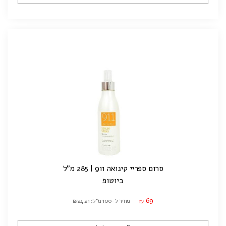
סרום ספריי קינואה 911 | 285 מ"ל
ביוטופ
69
מחיר ל-100 מ"ל: ₪24.21
₪