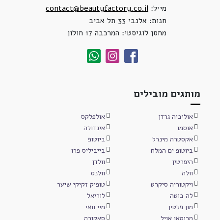
מייל:
contact@beautyfactory.co.il
חנות: אלנבי 33 תל אביב
מחסן לוגיסטי: המרכבה 17 חולון
מותגים מובילים
אוליביה גרדן
אולפלקס
אוסמו
אינדולה
אקסטרה מינרל
ביוטופ
ביוטופ ים המלח
בייביליס פרו
היפרטין
וולדן
וולה
וולנס
ויקטוריה סיקרט
טופיק זקיקי שיער
לה בוטה
לוריאל
מון פלטין
מיי וואי
מרוקאן אויל
סאקורה