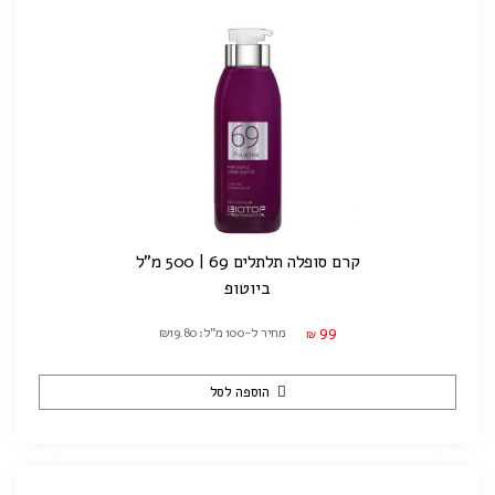
קרם סופלה תלתלים 69 | 500 מ"ל
ביוטופ
99
מחיר ל-100 מ"ל: ₪19.80
₪
הוספה לסל