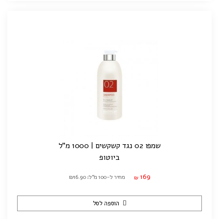
שמפו 02 נגד קשקשים | 1000 מ"ל
ביוטופ
169
מחיר ל-100 מ"ל: ₪16.90
₪
הוספה לסל