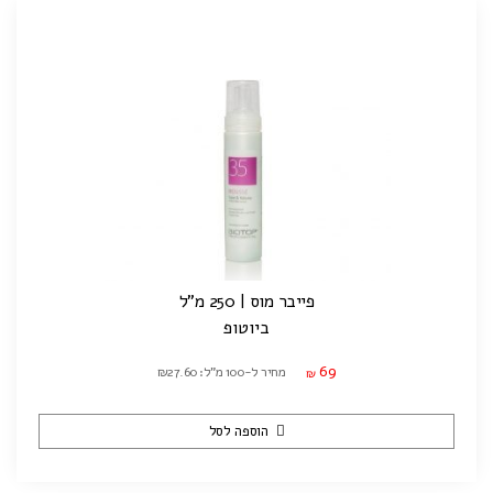
פייבר מוס | 250 מ"ל
ביוטופ
69
מחיר ל-100 מ"ל: ₪27.60
₪
הוספה לסל