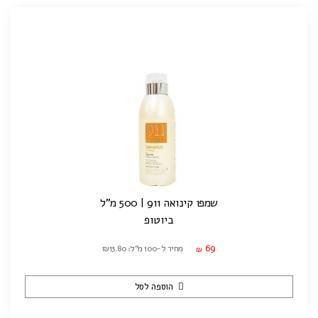
שמפו קינואה 911 | 500 מ"ל
ביוטופ
69
מחיר ל-100 מ"ל: ₪13.80
₪
הוספה לסל