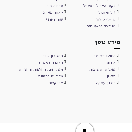
סקסי הייר ג'ון סטייל
סרינה קיי
פול מיטשל
קאווה קאווה
קרייזי קולור
שוורצקופף
שוורצקופף-אוסיס
מידע נוסף
המועדפים שלי
החשבון שלי
אודות
הצהרת נגישות
שאלות ותשובות
משלוחים, החלפות והחזרות
תקנון
מדיניות פרטיות
ביטול עסקה
צרו קשר