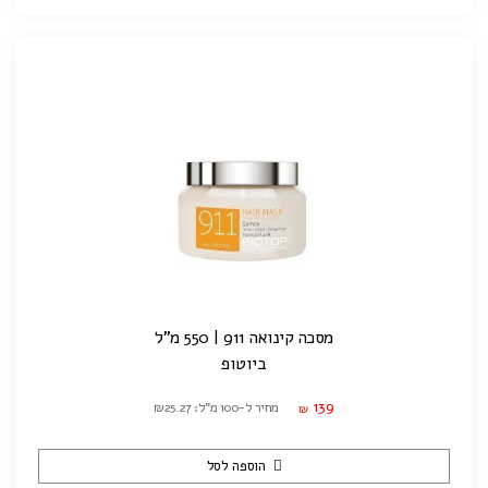
מסכה קינואה 911 | 550 מ"ל
ביוטופ
139
מחיר ל-100 מ"ל: ₪25.27
₪
הוספה לסל