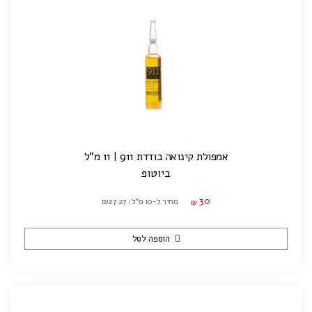
אמפולת קינואה בודדת 911 | 11 מ"ל
ביוטופ
30
מחיר ל-10 מ"ל: ₪27.27
₪
הוספה לסל