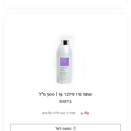
שמפו פרו סילבר 19 | 500 מ"ל
ביוטופ
69
מחיר ל-100 מ"ל: ₪13.80
₪
הוספה לסל