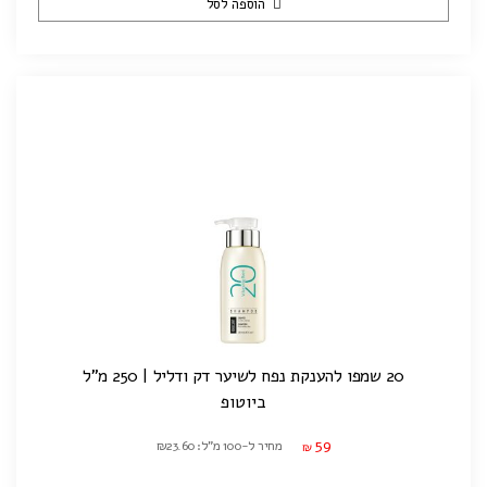
הוספה לסל
20 שמפו להענקת נפח לשיער דק ודליל | 250 מ"ל
ביוטופ
59
מחיר ל-100 מ"ל: ₪23.60
₪