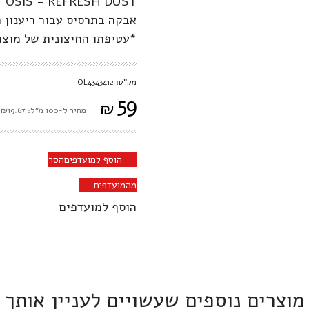
OSIS - REFRESH DUST
אבקה בתרסיס עבור ריענון ה
*עטיפתו החיצונית של מוצר
מק"ט: OL4343412
59
₪
מחיר ל-100 מ"ל: ₪19.67
הוסף למועדפים
הסר
מהמועדפים
הוסף למועדפים
מוצרים נוספים שעשויים לעניין אותך