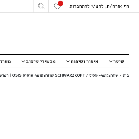
היי אורח/ת, לחצ/י להתחברות
שיער
איפור וטיפוח
מכשירי עיצוב
מארזי
בית
/
שוורצקופף-אוסיס
/
SCHWARZKOPF שוורצקופף אוסיס OSIS | רפרש דאסט שמפו יבש מעניק נפח | 300 מ”ל