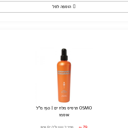
הוספה לסל
OSMO תרסיס מלח ים | 150 מ"ל
אוסמו
79
מחיר ל-100 מ"ל: ₪52.67
₪