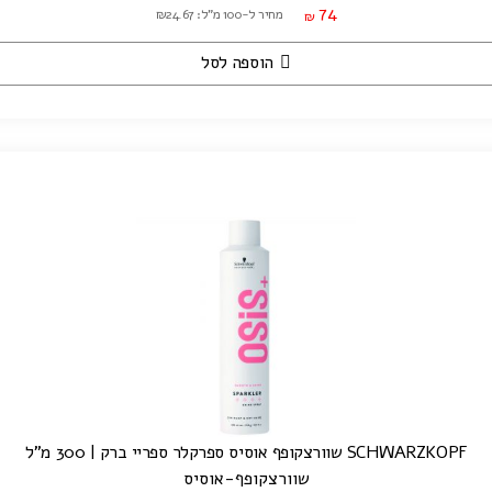
74
מחיר ל-100 מ"ל: ₪24.67
₪
הוספה לסל
SCHWARZKOPF שוורצקופף אוסיס ספרקלר ספריי ברק | 300 מ"ל
שוורצקופף-אוסיס