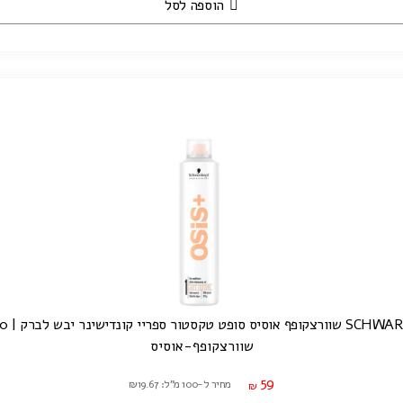
הוספה לסל
ט טקסטור ספריי קונדישינר יבש לברק | 300 מ"ל
שוורצקופף-אוסיס
59
מחיר ל-100 מ"ל: ₪19.67
₪