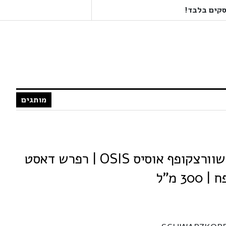
מותגים
SCHWARZKOPF שוורצקופף אוסיס OSIS | רפרש דאסט
3 מ"ל