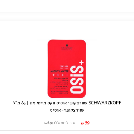
SCHWARZKOPF שוורצקופף אוסיס ווקס מייטי מט | 85 מ"ל
שוורצקופף-אוסיס
59
מחיר ל-10 מ"ל: ₪6.94
₪