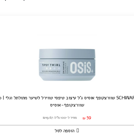
ב טיפסי טווירל לשיער מתולתל וגלי | 300 מ"ל
שוורצקופף-אוסיס
59
מחיר ל-100 מ"ל: ₪19.67
₪
הוספה לסל