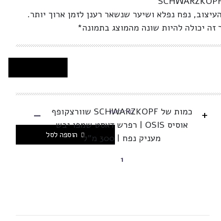
SCHWARZKOPF 
עיצוב, נפח נפלא ושיער שנשאר רענן לזמן ארוך יותר.
 זה יכולה להיות שונה מהמוצג בתמונה*
-
כמות של SCHWARZKOPF שוורצקופף
+
בחרו כמות
אוסיס OSIS | רפרש דאסט שמפו יבש
הוספה לסל
מעניק נפח | 300 מ"ל