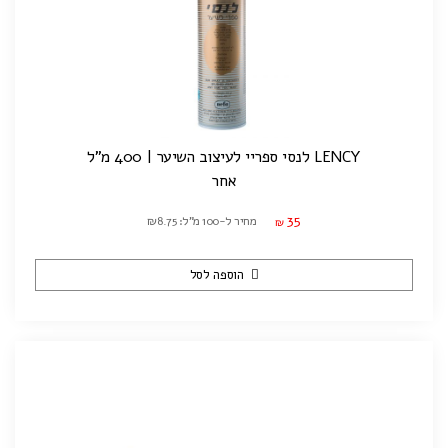
LENCY לנסי ספריי לעיצוב השיער | 400 מ"ל
אחר
35
מחיר ל-100 מ"ל: ₪8.75
₪
הוספה לסל