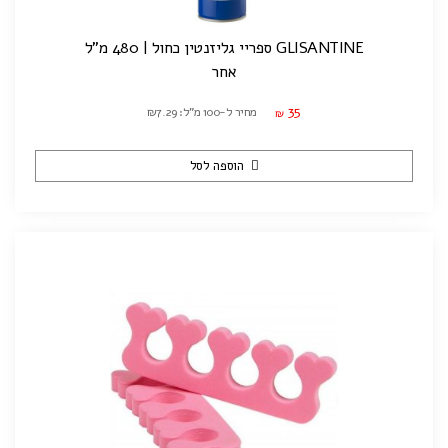
GLISANTINE ספריי גליזנטין כחול | 480 מ"ל
אחר
35
מחיר ל-100 מ"ל: ₪7.29
₪
הוספה לסל