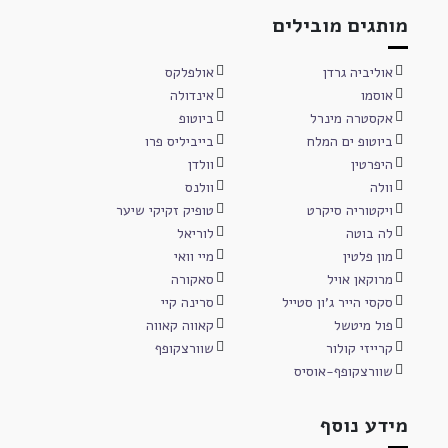
מותגים מובילים
אוליביה גרדן
אולפלקס
אוסמו
אינדולה
אקסטרה מינרל
ביוטופ
ביוטופ ים המלח
בייביליס פרו
היפרטין
וולדן
וולה
וולנס
ויקטוריה סיקרט
טופיק זקיקי שיער
לה בוטה
לוריאל
מון פלטין
מיי וואי
מרוקאן אויל
סאקורה
סקסי הייר ג'ון סטייל
סרינה קיי
פול מיטשל
קאווה קאווה
קרייזי קולור
שוורצקופף
שוורצקופף-אוסיס
מידע נוסף