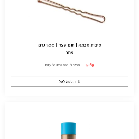
סיכות סבתא | חום קצר | 500 גרם
אחר
69
מחיר ל-100 גרם: ₪13.80
₪
הוספה לסל