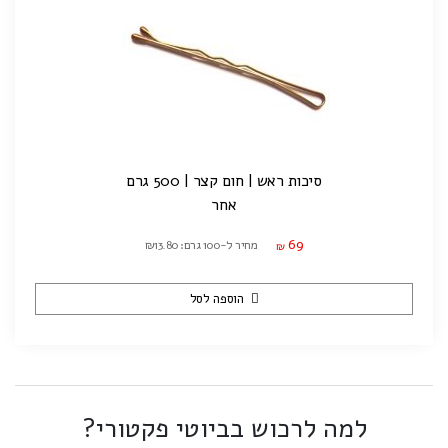
סיכות ראש | חום קצר | 500 גרם
אחר
69
מחיר ל-100 גרם: ₪13.80
₪
הוספה לסל
למה לרכוש בביוטי פקטורי?