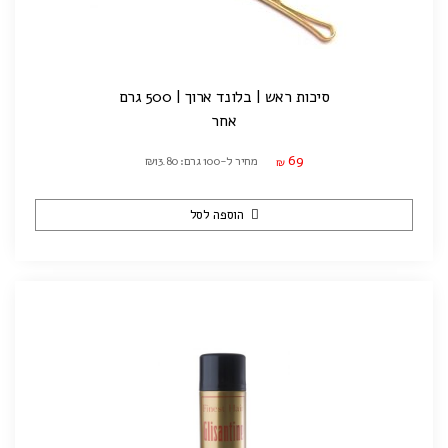
סיכות ראש | בלונד ארוך | 500 גרם
אחר
69
מחיר ל-100 גרם: ₪13.80
₪
הוספה לסל