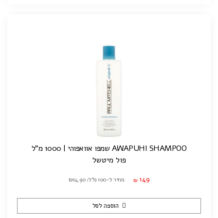
AWAPUHI SHAMPOO שמפו אוואפוהי | 1000 מ"ל
פול מיטשל
149
מחיר ל-100 מ"ל: ₪14.90
₪
הוספה לסל