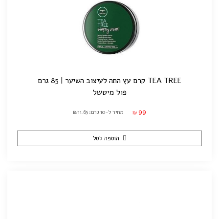
TEA TREE קרם עץ התה לעיצוב השיער | 85 גרם
פול מיטשל
99
מחיר ל-10 גרם: ₪11.65
₪
הוספה לסל