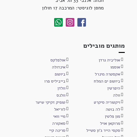
חנות: אלנבי 33 תל אביב
מחסן לוגיסטי: המרכבה 17 חולון
מותגים מובילים
אוליביה גרדן
אולפלקס
אוסמו
אינדולה
אקסטרה מינרל
ביוטופ
ביוטופ ים המלח
בייביליס פרו
היפרטין
וולדן
וולה
וולנס
ויקטוריה סיקרט
טופיק זקיקי שיער
לה בוטה
לוריאל
מון פלטין
מיי וואי
מרוקאן אויל
סאקורה
סקסי הייר ג'ון סטייל
סרינה קיי