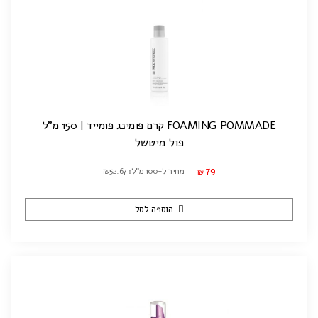
FOAMING POMMADE קרם פומינג פומייד | 150 מ"ל
פול מיטשל
79
מחיר ל-100 מ"ל: ₪52.67
₪
הוספה לסל