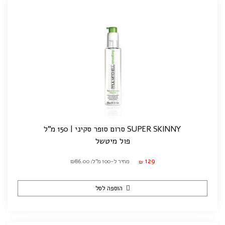
SUPER SKINNY סרום סופר סקיני | 150 מ"ל
פול מיטשל
129
מחיר ל-100 מ"ל: ₪86.00
₪
הוספה לסל