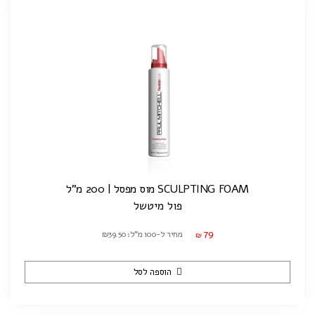
SCULPTING FOAM מוס מפסל | 200 מ"ל
פול מיטשל
79
מחיר ל-100 מ"ל: ₪39.50
₪
הוספה לסל