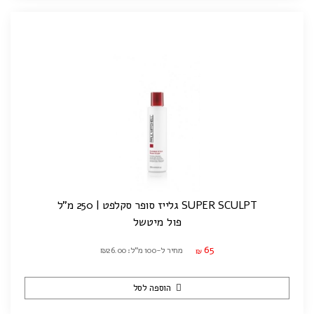
SUPER SCULPT גלייז סופר סקלפט | 250 מ"ל
פול מיטשל
65
מחיר ל-100 מ"ל: ₪26.00
₪
הוספה לסל