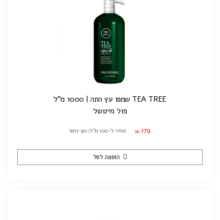
TEA TREE שמפו עץ התה | 1000 מ"ל
פול מיטשל
179
מחיר ל-100 מ"ל: ₪17.90
₪
הוספה לסל