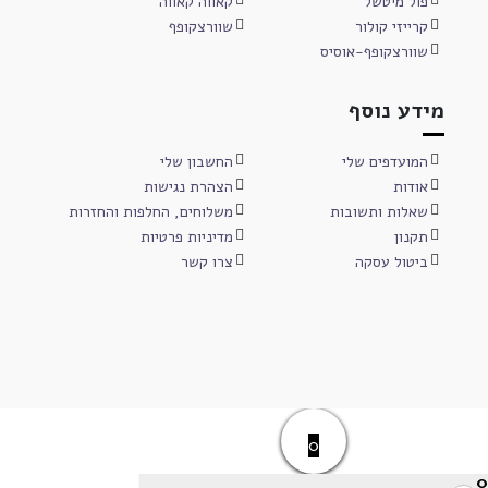
פול מיטשל
קאווה קאווה
קרייזי קולור
שוורצקופף
שוורצקופף-אוסיס
מידע נוסף
המועדפים שלי
החשבון שלי
אודות
הצהרת נגישות
שאלות ותשובות
משלוחים, החלפות והחזרות
תקנון
מדיניות פרטיות
ביטול עסקה
צרו קשר
0
0