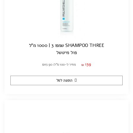
SHAMPOO THREE שמפו 3 | 1000 מ"ל
פול מיטשל
139
מחיר ל-100 מ"ל: ₪13.90
₪
הוספה לסל