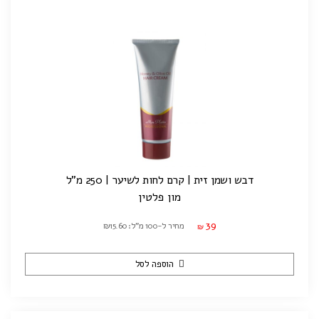
דבש ושמן זית | קרם לחות לשיער | 250 מ"ל
מון פלטין
39
מחיר ל-100 מ"ל: ₪15.60
₪
הוספה לסל