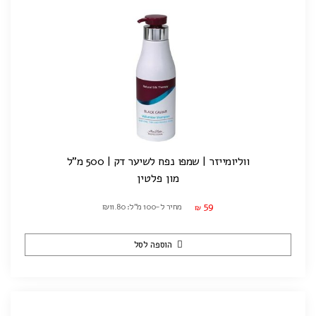
ווליומייזר | שמפו נפח לשיער דק | 500 מ"ל
מון פלטין
59
מחיר ל-100 מ"ל: ₪11.80
₪
הוספה לסל