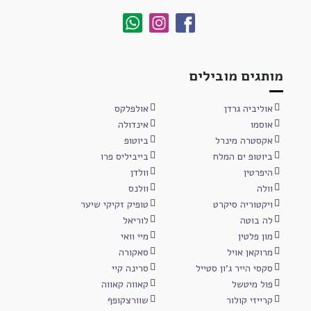
מותגים מובילים
אוליביה גרדן
אולפלקס
אוסמו
אינדולה
אקסטרה מינרל
ביוטופ
ביוטופ ים המלח
בייביליס פרו
היפרטין
וולדן
וולה
וולנס
ויקטוריה סיקרט
טופיק זקיקי שיער
לה בוטה
לוריאל
מון פלטין
מיי וואי
מרוקאן אויל
סאקורה
סקסי הייר ג'ון סטייל
סרינה קיי
פול מיטשל
קאווה קאווה
קרייזי קולור
שוורצקופף