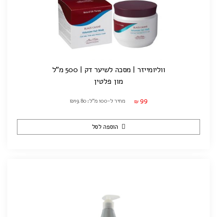
ווליומייזר | מסכה לשיער דק | 500 מ"ל
מון פלטין
99
מחיר ל-100 מ"ל: ₪19.80
₪
הוספה לסל