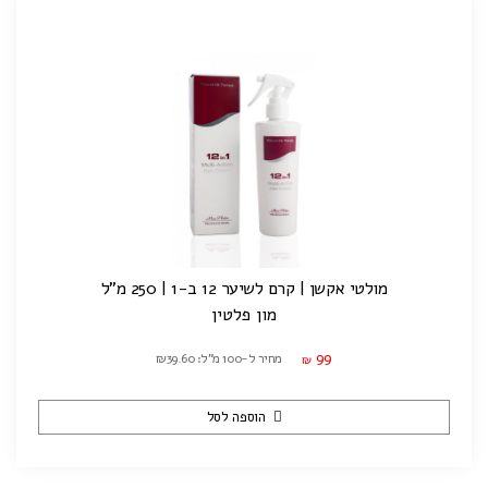
מולטי אקשן | קרם לשיער 12 ב-1 | 250 מ"ל
מון פלטין
99
מחיר ל-100 מ"ל: ₪39.60
₪
הוספה לסל