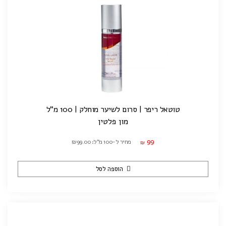
טוטאל ריפר | סרום לשיער מוחלק | 100 מ"ל
מון פלטין
99
מחיר ל-100 מ"ל: ₪99.00
₪
הוספה לסל