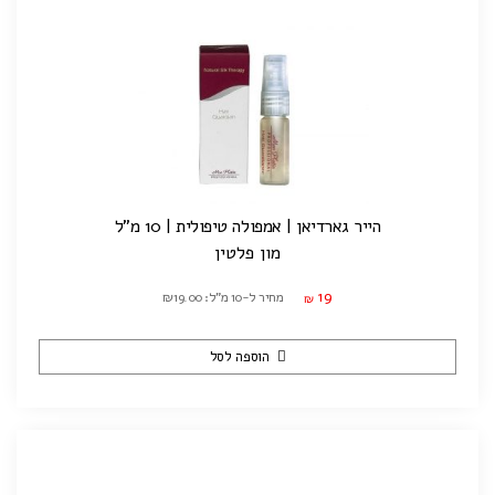
הייר גארדיאן | אמפולה טיפולית | 10 מ"ל
מון פלטין
19
מחיר ל-10 מ"ל: ₪19.00
₪
הוספה לסל