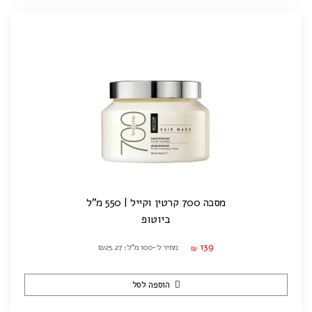
מסכה 700 קרטין וקייל | 550 מ"ל
ביוטופ
139
מחיר ל-100 מ"ל: ₪25.27
₪
הוספה לסל