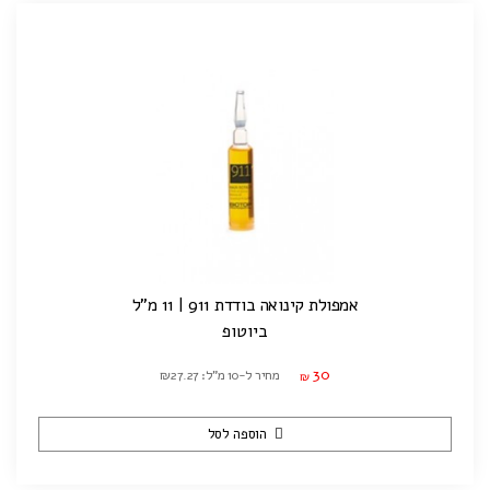
אמפולת קינואה בודדת 911 | 11 מ"ל
ביוטופ
30
מחיר ל-10 מ"ל: ₪27.27
₪
הוספה לסל