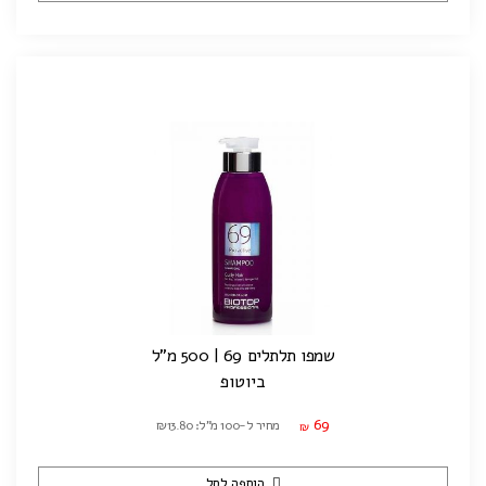
שמפו תלתלים 69 | 500 מ"ל
ביוטופ
69
מחיר ל-100 מ"ל: ₪13.80
₪
הוספה לסל