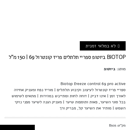
לא במלאי זמנית
BIOTOP ביוטופ ספריי תלתלים פריז קונטרול 69 | 150 מ"ל
מותג:
ביוטופ
Biotop freeze control 69 pro active
ספריי פריז קונטרול לעיצוב וקיבוע תלתלים | מוריד נפח ומעניק אחיזה
לאורך זמן | אינו דביק | דוחה לחות ומתייבש במהירות | מתאים לשימוש
בכל סוגי השיער, פאות ותוספות שיער | מעניק הגנה לשיער מפני נזקי
השמש | מותיר את השיער קל, מבריק ורך
מק"ט: B505