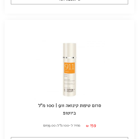
סרום טיפות קינואה 911 | 100 מ"ל
ביוטופ
159
מחיר ל-100 מ"ל: ₪159.00
₪