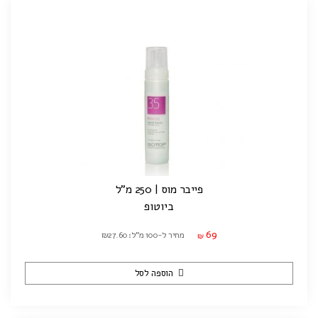
פייבר מוס | 250 מ"ל
ביוטופ
69
מחיר ל-100 מ"ל: ₪27.60
₪
הוספה לסל