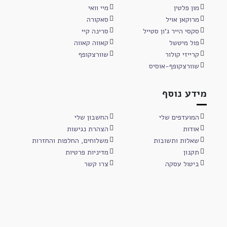
מון פלטין
מיי וואי
מרוקאן אויל
סאקורה
סקסי הייר ג'ון סטייל
סרינה קיי
פול מיטשל
קאווה קאווה
קרייזי קולור
שוורצקופף
שוורצקופף-אוסיס
מידע נוסף
המועדפים שלי
החשבון שלי
אודות
הצהרת נגישות
שאלות ותשובות
משלוחים, החלפות והחזרות
תקנון
מדיניות פרטיות
ביטול עסקה
צרו קשר