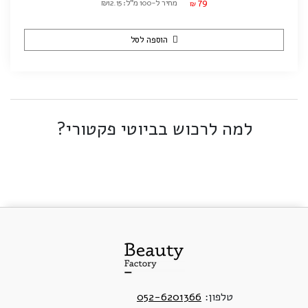
79
מחיר ל-100 מ"ל: ₪12.15
₪
הוספה לסל
למה לרכוש בביוטי פקטורי?
טלפון:
052-6201366