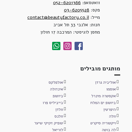
וואטסאפ:
052-6201366
פקס:
03-6205528
מייל:
contact@beautyfactory.co.il
חנות: אלנבי 33 תל אביב
מחסן לוגיסטי: המרכבה 17 חולון
מותגים מובילים
אוליביה גרדן
אולפלקס
אוסמו
אינדולה
אקסטרה מינרל
ביוטופ
ביוטופ ים המלח
בייביליס פרו
היפרטין
וולדן
וולה
וולנס
ויקטוריה סיקרט
טופיק זקיקי שיער
לה בוטה
לוריאל