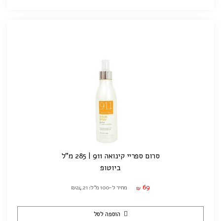
סרום ספריי קינואה 911 | 285 מ"ל
ביוטופ
69
מחיר ל-100 מ"ל: ₪24.21
₪
הוספה לסל