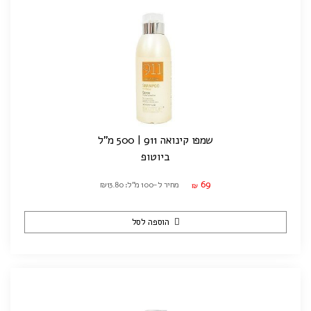
שמפו קינואה 911 | 500 מ"ל
ביוטופ
69
מחיר ל-100 מ"ל: ₪13.80
₪
הוספה לסל