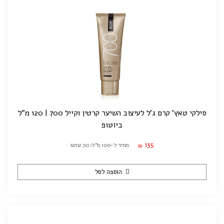
סילקי טאץ' קרם ג'ל לעיצוב השיער קרטין וקייל 700 | 120 מ"ל
ביוטופ
135
מחיר ל-100 מ"ל: ₪112.50
₪
הוספה לסל