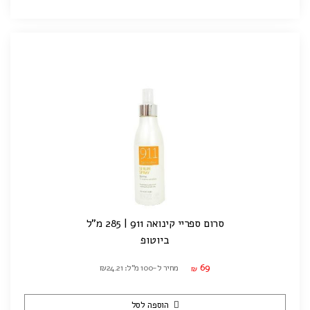
סרום ספריי קינואה 911 | 285 מ"ל
ביוטופ
69
מחיר ל-100 מ"ל: ₪24.21
₪
הוספה לסל