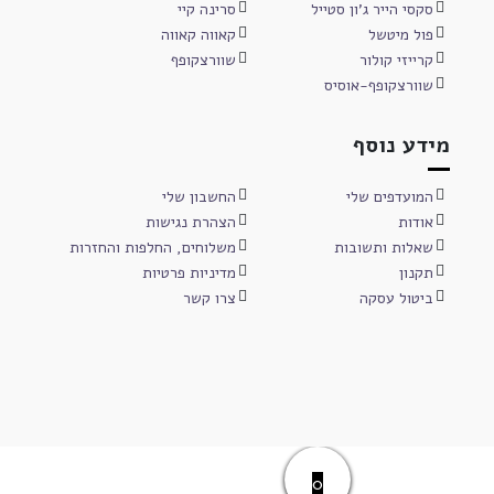
סקסי הייר ג'ון סטייל
סרינה קיי
פול מיטשל
קאווה קאווה
קרייזי קולור
שוורצקופף
שוורצקופף-אוסיס
מידע נוסף
המועדפים שלי
החשבון שלי
אודות
הצהרת נגישות
שאלות ותשובות
משלוחים, החלפות והחזרות
תקנון
מדיניות פרטיות
ביטול עסקה
צרו קשר
0