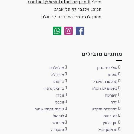
מייל:
contact@beautyfactory.co.il
חנות: אלנבי 33 תל אביב
מחסן לוגיסטי: המרכבה 17 חולון
מותגים מובילים
אוליביה גרדן
אולפלקס
אוסמו
אינדולה
אקסטרה מינרל
ביוטופ
ביוטופ ים המלח
בייביליס פרו
היפרטין
וולדן
וולה
וולנס
ויקטוריה סיקרט
טופיק זקיקי שיער
לה בוטה
לוריאל
מון פלטין
מיי וואי
מרוקאן אויל
סאקורה