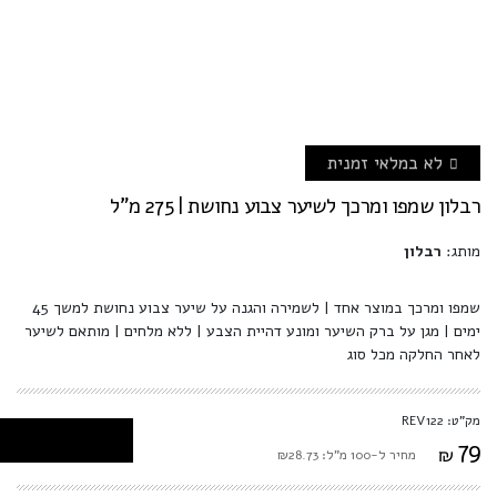
לא במלאי זמנית
רבלון שמפו ומרכך לשיער צבוע נחושת | 275 מ"ל
מותג:
רבלון
שמפו ומרכך במוצר אחד | לשמירה והגנה על שיער צבוע נחושת למשך 45
ימים | מגן על ברק השיער ומונע דהיית הצבע | ללא מלחים | מותאם לשיער
לאחר החלקה מכל סוג
מק"ט: REV122
79
₪
מחיר ל-100 מ"ל: ₪28.73