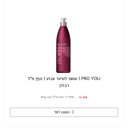
PRO YOU | שמפו לשיער צבוע | 350 מ"ל
רבלון
49
מחיר ל-100 מ"ל: ₪14.00
₪
הוספה לסל