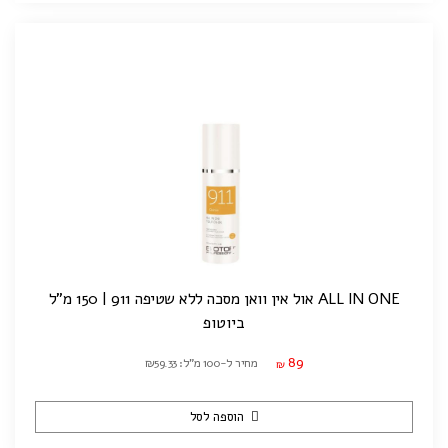
ALL IN ONE אול אין וואן מסכה ללא שטיפה 911 | 150 מ"ל
ביוטופ
89
מחיר ל-100 מ"ל: ₪59.33
₪
הוספה לסל