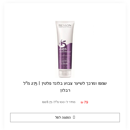
שמפו ומרכך לשיער צבוע בלונד פלטין | 275 מ"ל
רבלון
79
מחיר ל-100 מ"ל: ₪28.73
₪
הוספה לסל