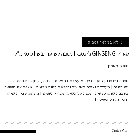
לא במלאי זמנית
קארין GINSENG ג'ינסנג | מסכה לשיער יבש | 500 מ"ל
מותג:
קארין
מסכת ג'ינסנג לשיער יבש | מועשרת בתמצית ג'ינסנג, שמן נבט החיטה
וויטמינים | מעודדת יצירת תאי עור והפרשת לחות טבעית | מצפה את השיער
בשכבת שומן טבעית | מגנה על השיער מנזקי השמש | מונעת שבירת שיער
ודהיית צבע השיער |
מק"ט: C108