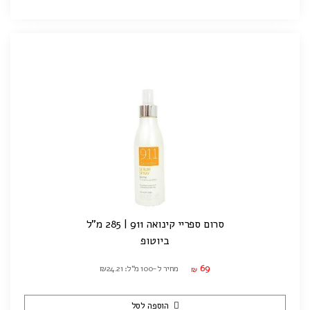
סרום ספריי קינואה 911 | 285 מ"ל
ביוטופ
69
מחיר ל-100 מ"ל: ₪24.21
₪
הוספה לסל