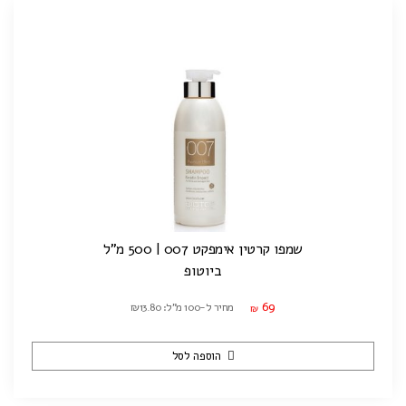
שמפו קרטין אימפקט 007 | 500 מ"ל
ביוטופ
69
מחיר ל-100 מ"ל: ₪13.80
₪
הוספה לסל