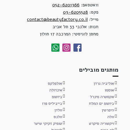
וואטסאפ:
052-6201366
פקס:
03-6205528
מייל:
contact@beautyfactory.co.il
חנות: אלנבי 33 תל אביב
מחסן לוגיסטי: המרכבה 17 חולון
מותגים מובילים
אוליביה גרדן
אולפלקס
אוסמו
אינדולה
אקסטרה מינרל
ביוטופ
ביוטופ ים המלח
בייביליס פרו
היפרטין
וולדן
וולה
וולנס
ויקטוריה סיקרט
טופיק זקיקי שיער