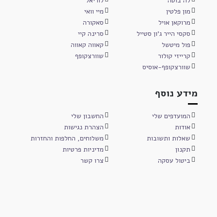
לה בוטה
לוריאל
מון פלטין
מיי וואי
מרוקאן אויל
סאקורה
סקסי הייר ג'ון סטייל
סרינה קיי
פול מיטשל
קאווה קאווה
קרייזי קולור
שוורצקופף
שוורצקופף-אוסיס
מידע נוסף
המועדפים שלי
החשבון שלי
אודות
הצהרת נגישות
שאלות ותשובות
משלוחים, החלפות והחזרות
תקנון
מדיניות פרטיות
ביטול עסקה
צרו קשר