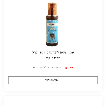
שמן שיאה לתלתלים | 110 מ"ל
סרינה קיי
129
מחיר ל-100 מ"ל: ₪117.27
₪
הוספה לסל