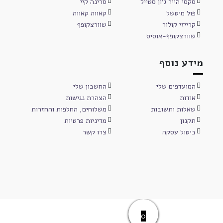
סקסי הייר ג'ון סטייל
סרינה קיי
פול מיטשל
קאווה קאווה
קרייזי קולור
שוורצקופף
שוורצקופף-אוסיס
מידע נוסף
המועדפים שלי
החשבון שלי
אודות
הצהרת נגישות
שאלות ותשובות
משלוחים, החלפות והחזרות
תקנון
מדיניות פרטיות
ביטול עסקה
צרו קשר
0