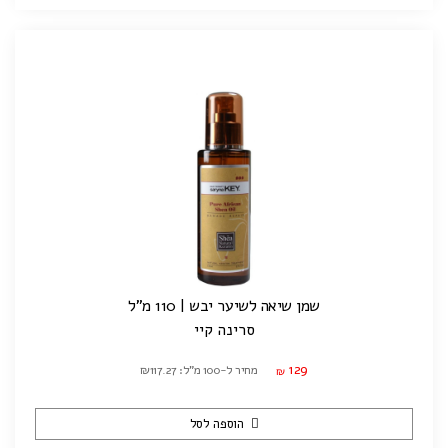
שמן שיאה לשיער יבש | 110 מ"ל
סרינה קיי
129
מחיר ל-100 מ"ל: ₪117.27
₪
הוספה לסל