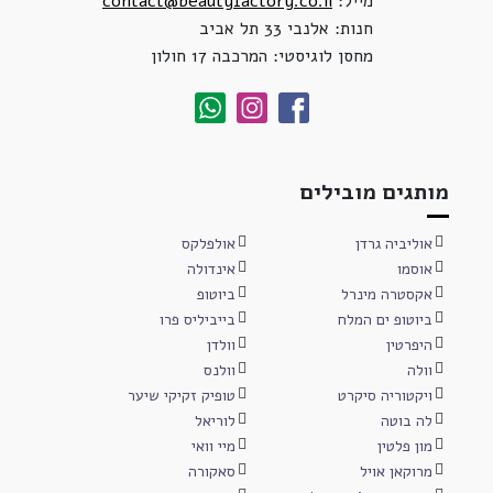
מייל:
contact@beautyfactory.co.il
חנות: אלנבי 33 תל אביב
מחסן לוגיסטי: המרכבה 17 חולון
מותגים מובילים
אוליביה גרדן
אולפלקס
אוסמו
אינדולה
אקסטרה מינרל
ביוטופ
ביוטופ ים המלח
בייביליס פרו
היפרטין
וולדן
וולה
וולנס
ויקטוריה סיקרט
טופיק זקיקי שיער
לה בוטה
לוריאל
מון פלטין
מיי וואי
מרוקאן אויל
סאקורה