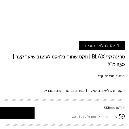
לא במלאי זמנית
סרינה קיי BLAX | ווקס שחור בלאקס לעיצוב שיער קצר |
250 מ"ל
מותג:
סרינה קיי
ווקס חזק לעיצוב שיער | מעניק מראה רטוב ומבריק
מק"ט: SKB100
59
₪
מחיר ל-100 מ"ל: ₪23.60