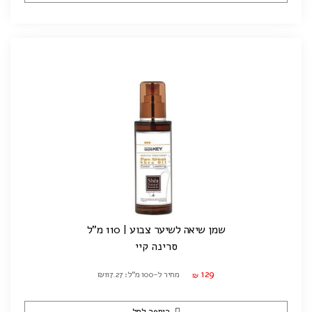
שמן שיאה לשיער צבוע | 110 מ"ל
סרינה קיי
129
מחיר ל-100 מ"ל: ₪117.27
₪