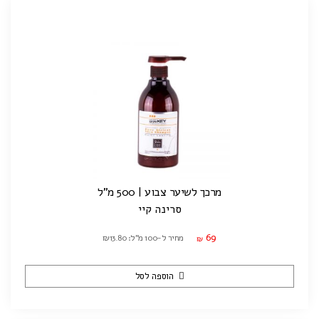
מרכך לשיער צבוע | 500 מ"ל
סרינה קיי
69
מחיר ל-100 מ"ל: ₪13.80
₪
הוספה לסל