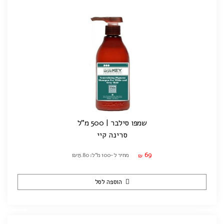
שמפו סילבר | 500 מ"ל
סרינה קיי
69
מחיר ל-100 מ"ל: ₪13.80
₪
הוספה לסל