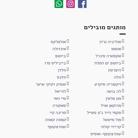
מותגים מובילים
אוליביה גרדן
אולפלקס
אוסמו
אינדולה
אקסטרה מינרל
ביוטופ
ביוטופ ים המלח
בייביליס פרו
היפרטין
וולדן
וולה
וולנס
ויקטוריה סיקרט
טופיק זקיקי שיער
לה בוטה
לוריאל
מון פלטין
מיי וואי
מרוקאן אויל
סאקורה
סקסי הייר ג'ון סטייל
סרינה קיי
פול מיטשל
קאווה קאווה
קרייזי קולור
שוורצקופף
שוורצקופף-אוסיס