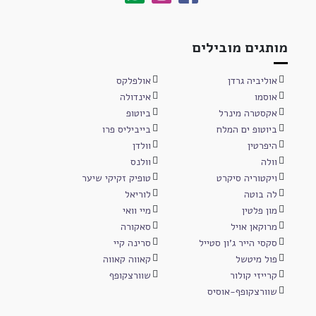
מותגים מובילים
אוליביה גרדן
אולפלקס
אוסמו
אינדולה
אקסטרה מינרל
ביוטופ
ביוטופ ים המלח
בייביליס פרו
היפרטין
וולדן
וולה
וולנס
ויקטוריה סיקרט
טופיק זקיקי שיער
לה בוטה
לוריאל
מון פלטין
מיי וואי
מרוקאן אויל
סאקורה
סקסי הייר ג'ון סטייל
סרינה קיי
פול מיטשל
קאווה קאווה
קרייזי קולור
שוורצקופף
שוורצקופף-אוסיס