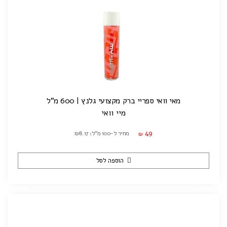
מאי וואי ספריי ברק מקצועי גלנץ | 600 מ"ל
מיי וואי
49
מחיר ל-100 מ"ל: ₪8.17
₪
הוספה לסל