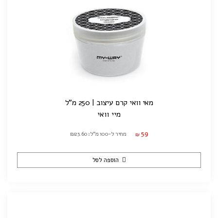
מאי וואי קרם עיצוב | 250 מ"ל
מיי וואי
59
מחיר ל-100 מ"ל: ₪23.60
₪
הוספה לסל