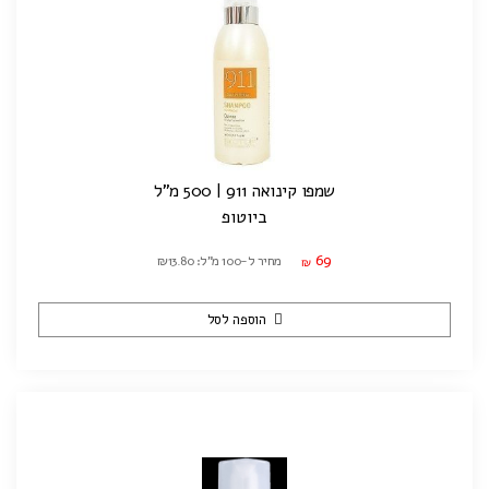
שמפו קינואה 911 | 500 מ"ל
ביוטופ
69
מחיר ל-100 מ"ל: ₪13.80
₪
הוספה לסל