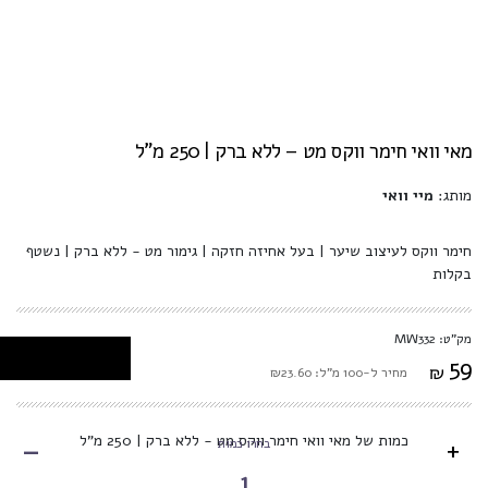
מאי וואי חימר ווקס מט – ללא ברק | 250 מ"ל
מותג:
מיי וואי
חימר ווקס לעיצוב שיער | בעל אחיזה חזקה | גימור מט - ללא ברק | נשטף
בקלות
מק"ט: MW332
59
₪
מחיר ל-100 מ"ל: ₪23.60
-
כמות של מאי וואי חימר ווקס מט - ללא ברק | 250 מ"ל
+
בחרו כמות