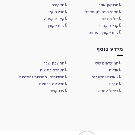
מרוקאן אויל
סאקורה
סקסי הייר ג'ון סטייל
סרינה קיי
פול מיטשל
קאווה קאווה
קרייזי קולור
שוורצקופף
שוורצקופף-אוסיס
מידע נוסף
המועדפים שלי
החשבון שלי
אודות
הצהרת נגישות
שאלות ותשובות
משלוחים, החלפות והחזרות
תקנון
מדיניות פרטיות
ביטול עסקה
צרו קשר