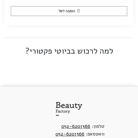
הוספה לסל
למה לרכוש בביוטי פקטורי?
טלפון:
052-6201366
וואטסאפ:
052-6201366