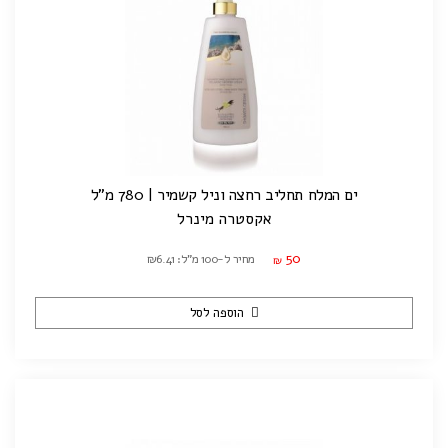
ים המלח תחליב רחצה וניל קשמיר | 780 מ"ל
אקסטרה מינרל
50
מחיר ל-100 מ"ל: ₪6.41
₪
הוספה לסל