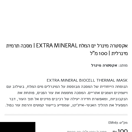
אקסטרה מינרל ים המלח EXTRA MINERAL | מסכה תרמית
מינרלית | 100 מ"ל
מותג:
אקסטרה מינרל
EXTRA MINERAL BIOCELL THERMAL MASK
הנוסחה הייחודית של המסכה מבוססת על המינרלים מים המלח, בשילוב עם
ויטמינים ושמנים אתריים. המסכה מחממת את עור הפנים, פותחת את
הנקבוביות, ומאפשרת חדירה יעילה של רכיבים מזינים אל תוך העור, דבר
המפעיל את תהליך האנטי-אייג'ינג, שמסייע ביישור קמטים והרמת עור נפול.
מק"ט: EM163
100
₪
מחיר ל-100 מ"ל: ₪100.00