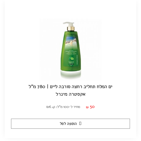
ים המלח תחליב רחצה סורבה ליים | 780 מ"ל
אקסטרה מינרל
50
מחיר ל-100 מ"ל: ₪6.41
₪
הוספה לסל