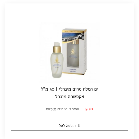
ים המלח סרום מינרלי | 30 מ"ל
אקסטרה מינרל
70
מחיר ל-10 מ"ל: ₪23.33
₪
הוספה לסל