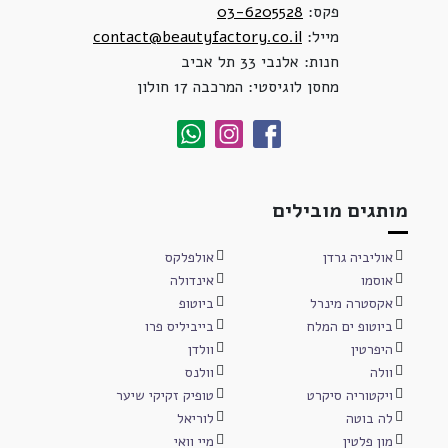
פקס:
03-6205528
מייל:
contact@beautyfactory.co.il
חנות: אלנבי 33 תל אביב
מחסן לוגיסטי: המרכבה 17 חולון
מותגים מובילים
אוליביה גרדן
אולפלקס
אוסמו
אינדולה
אקסטרה מינרל
ביוטופ
ביוטופ ים המלח
בייביליס פרו
היפרטין
וולדן
וולה
וולנס
ויקטוריה סיקרט
טופיק זקיקי שיער
לה בוטה
לוריאל
מון פלטין
מיי וואי