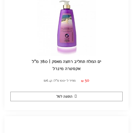
ים המלח תחליב רחצה מאסק | 780 מ"ל
אקסטרה מינרל
50
מחיר ל-100 מ"ל: ₪6.41
₪
הוספה לסל