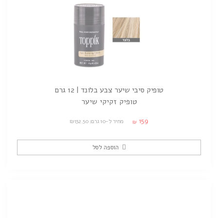
טופיק סיבי שיער צבע בלונד | 12 גרם
טופיק זקיקי שיער
159
מחיר ל-10 גרם: ₪132.50
₪
הוספה לסל