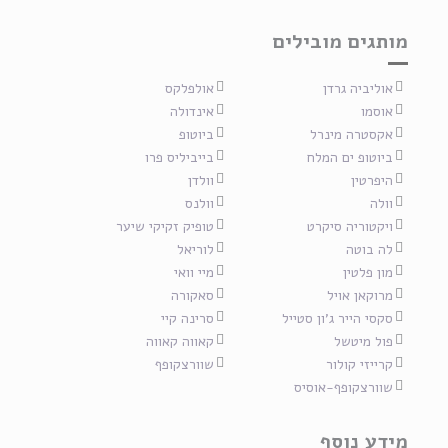
מותגים מובילים
אוליביה גרדן
אולפלקס
אוסמו
אינדולה
אקסטרה מינרל
ביוטופ
ביוטופ ים המלח
בייביליס פרו
היפרטין
וולדן
וולה
וולנס
ויקטוריה סיקרט
טופיק זקיקי שיער
לה בוטה
לוריאל
מון פלטין
מיי וואי
מרוקאן אויל
סאקורה
סקסי הייר ג'ון סטייל
סרינה קיי
פול מיטשל
קאווה קאווה
קרייזי קולור
שוורצקופף
שוורצקופף-אוסיס
מידע נוסף