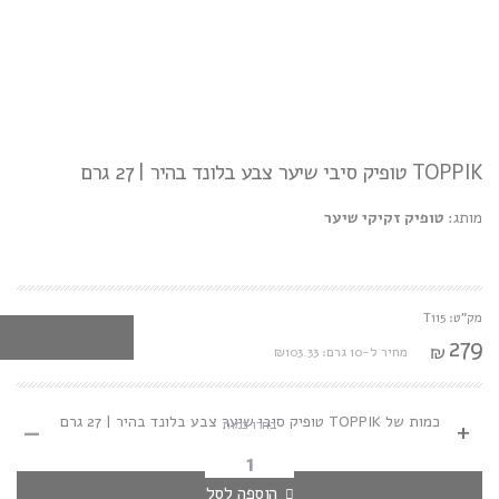
TOPPIK טופיק סיבי שיער צבע בלונד בהיר | 27 גרם
מותג:
טופיק זקיקי שיער
מק"ט: T115
279
₪
מחיר ל-10 גרם: ₪103.33
-
כמות של TOPPIK טופיק סיבי שיער צבע בלונד בהיר | 27 גרם
+
בחרו כמות
הוספה לסל