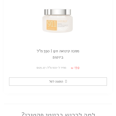
מסכה קינואה 911 | 550 מ"ל
ביוטופ
139
מחיר ל-100 מ"ל: ₪25.27
₪
הוספה לסל
למה לרכוש בביוטי פקטורי?