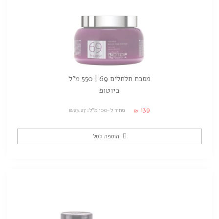
מסכת תלתלים 69 | 550 מ"ל
ביוטופ
139
מחיר ל-100 מ"ל: ₪25.27
₪
הוספה לסל