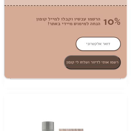
10%
הרשמו עכשיו וקבלו למייל קופון
הנחה למימוש מיידי באתר!
טופיק סיבי שיער צבע חום כהה | 12 גרם
טופיק זקיקי שיער
159
מחיר ל-10 גרם: ₪132.50
₪
הוספה לסל