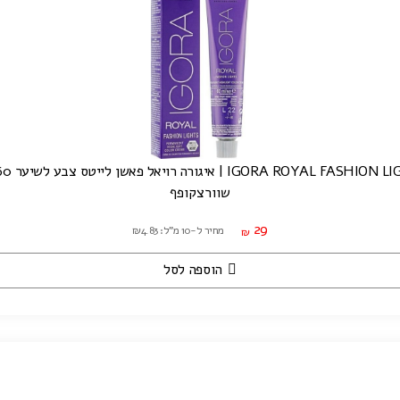
IGORA ROYAL FAS | איגורה רויאל פאשן לייטס צבע לשיער 60 מ"ל
שוורצקופף
29
מחיר ל-10 מ"ל: ₪4.83
₪
הוספה לסל