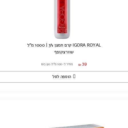
IGORA ROYAL קרם חמצן 3% | 1000 מ"ל
שוורצקופף
39
מחיר ל-100 מ"ל: ₪3.90
₪
הוספה לסל