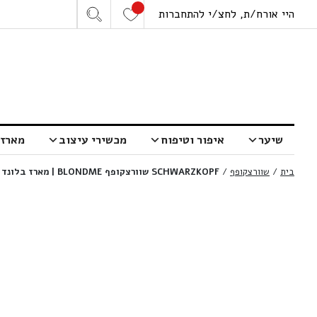
היי אורח/ת, לחצ/י להתחברות
שיער
איפור וטיפוח
מכשירי עיצוב
מארזי
בית
/
שוורצקופף
/
SCHWARZKOPF שוורצקופף BLONDME | מארז בלונד מי שמפו 1000 מ”ל + מסכה 500 מ”ל במחיר מיוחד!