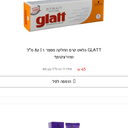
GLATT גלאט קרם החלקה מספר 1 | 82 מ"ל
שוורצקופף
45
מחיר ל-10 מ"ל: ₪5.49
₪
הוספה לסל