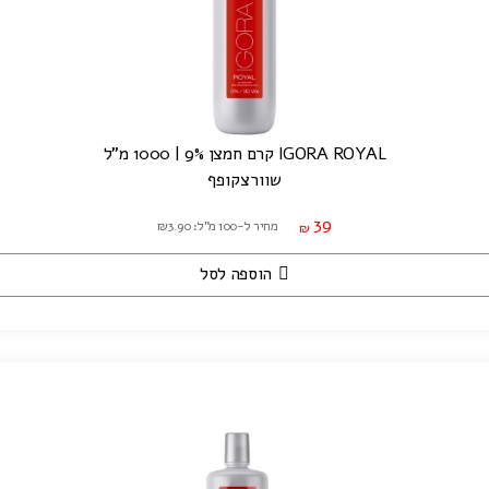
IGORA ROYAL קרם חמצן 9% | 1000 מ"ל
שוורצקופף
39
מחיר ל-100 מ"ל: ₪3.90
₪
הוספה לסל