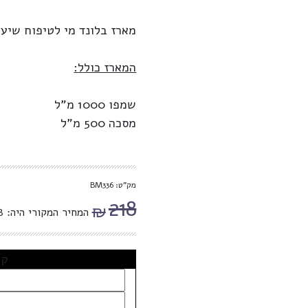
מארז בלונד מי לטיפוח שיער
המארז כולל:
שמפו 1000 מ"ל
מסכה 500 מ"ל
מק"ט: BM336
218
₪
המחיר המקורי היה: ₪218.
קב