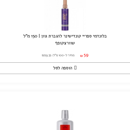
בלונדמי ספריי קונדישינר להגברת גוון | 150 מ"ל
שוורצקופף
59
מחיר ל-100 מ"ל: ₪39.33
₪
הוספה לסל