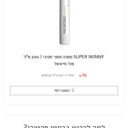
SUPER SKINNY מסכה סופר סקיני | 300 מ"ל
פול מיטשל
85
מחיר ל-100 מ"ל: ₪28.33
₪
הוספה לסל
למה לרכוש בביוטי פקטורי?