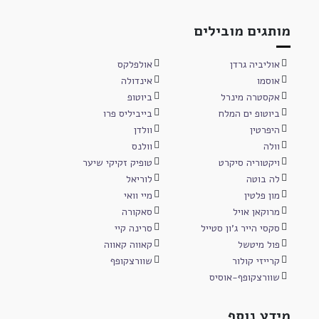
מותגים מובילים
אוליביה גרדן
אולפלקס
אוסמו
אינדולה
אקסטרה מינרל
ביוטופ
ביוטופ ים המלח
בייביליס פרו
היפרטין
וולדן
וולה
וולנס
ויקטוריה סיקרט
טופיק זקיקי שיער
לה בוטה
לוריאל
מון פלטין
מיי וואי
מרוקאן אויל
סאקורה
סקסי הייר ג'ון סטייל
סרינה קיי
פול מיטשל
קאווה קאווה
קרייזי קולור
שוורצקופף
שוורצקופף-אוסיס
מידע נוסף