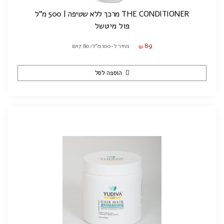
THE CONDITIONER מרכך ללא שטיפה | 500 מ"ל
פול מיטשל
89
מחיר ל-100 מ"ל: ₪17.80
₪
הוספה לסל