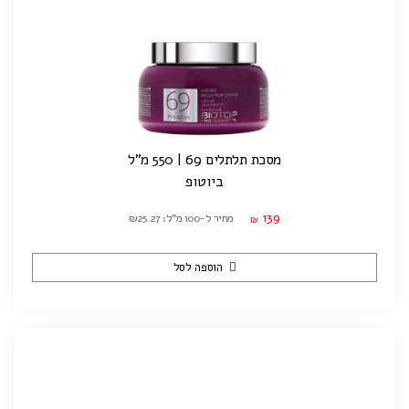
מסכת תלתלים 69 | 550 מ"ל
ביוטופ
139
מחיר ל-100 מ"ל: ₪25.27
₪
הוספה לסל