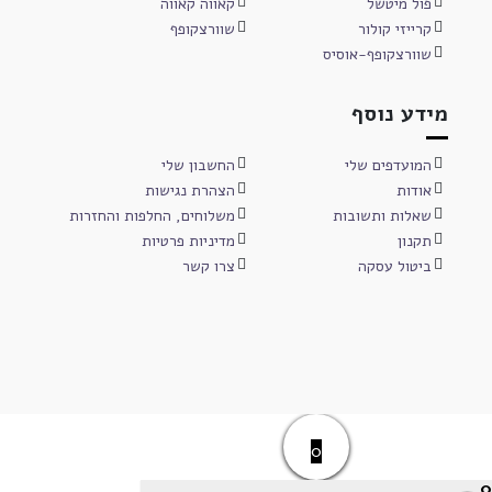
פול מיטשל
קאווה קאווה
קרייזי קולור
שוורצקופף
שוורצקופף-אוסיס
מידע נוסף
המועדפים שלי
החשבון שלי
אודות
הצהרת נגישות
שאלות ותשובות
משלוחים, החלפות והחזרות
תקנון
מדיניות פרטיות
ביטול עסקה
צרו קשר
0
0