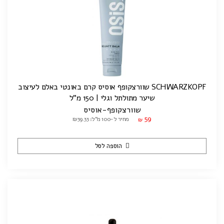
SCHWARZKOPF שוורצקופף אוסיס קרם באונטי באלם לעיצוב
שיער מתולתל וגלי | 150 מ"ל
שוורצקופף-אוסיס
59
מחיר ל-100 מ"ל: ₪39.33
₪
הוספה לסל