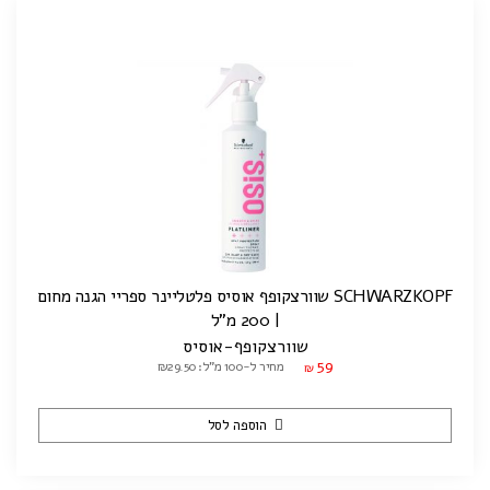
SCHWARZKOPF שוורצקופף אוסיס פלטליינר ספריי הגנה מחום
| 200 מ"ל
שוורצקופף-אוסיס
59
מחיר ל-100 מ"ל: ₪29.50
₪
הוספה לסל