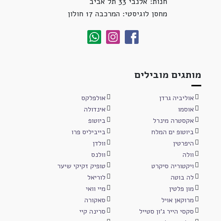
חנות: אלנבי 33 תל אביב
מחסן לוגיסטי: המרכבה 17 חולון
מותגים מובילים
אוליביה גרדן
אולפלקס
אוסמו
אינדולה
אקסטרה מינרל
ביוטופ
ביוטופ ים המלח
בייביליס פרו
היפרטין
וולדן
וולה
וולנס
ויקטוריה סיקרט
טופיק זקיקי שיער
לה בוטה
לוריאל
מון פלטין
מיי וואי
מרוקאן אויל
סאקורה
סקסי הייר ג'ון סטייל
סרינה קיי