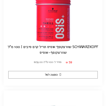
SCHWARZKOPF שוורצקופף אוסיס תריל קרם סיבים | 100 מ"ל
שוורצקופף-אוסיס
59
מחיר ל-100 מ"ל: ₪59.00
₪
הוספה לסל