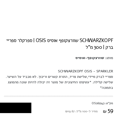
SCHWARZKOPF שוורצקופף אוסיס OSIS | ספרקלר ספריי
ברק | 300 מ"ל
מותג:
שוורצקופף-אוסיס
SCHWARZKOPF OSIS - SPARKLER
ספריי לברק מיידי,שליטת פריז, התרת קשרים וריכוך. לא מכביד על השיער.
שליטה קלילה. *עטיפתו החיצונית של מוצר זה יכולה להיות שונה מהמוצג
בתמונה*
מק"ט: OS565543
59
₪
מחיר ל-100 מ"ל: ₪19.67