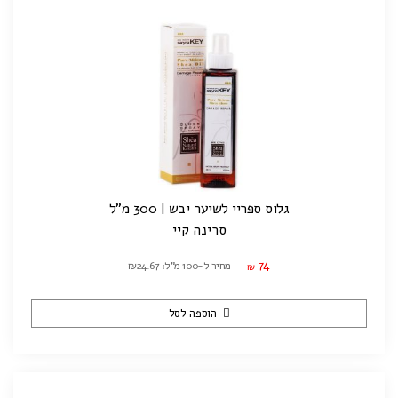
גלוס ספריי לשיער יבש | 300 מ"ל
סרינה קיי
74
מחיר ל-100 מ"ל: ₪24.67
₪
הוספה לסל