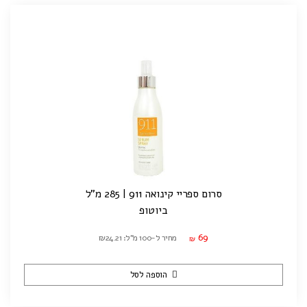
סרום ספריי קינואה 911 | 285 מ"ל
ביוטופ
69
מחיר ל-100 מ"ל: ₪24.21
₪
הוספה לסל