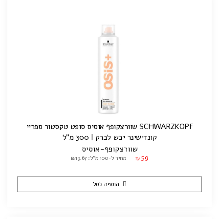
SCHWARZKOPF שוורצקופף אוסיס סופט טקסטור ספריי
קונדישינר יבש לברק | 300 מ"ל
שוורצקופף-אוסיס
59
מחיר ל-100 מ"ל: ₪19.67
₪
הוספה לסל