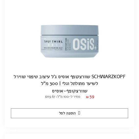
SCHWARZKOPF שוורצקופף אוסיס ג'ל עיצוב טיפסי טווירל
לשיער מתולתל וגלי | 300 מ"ל
שוורצקופף-אוסיס
59
מחיר ל-100 מ"ל: ₪19.67
₪
הוספה לסל