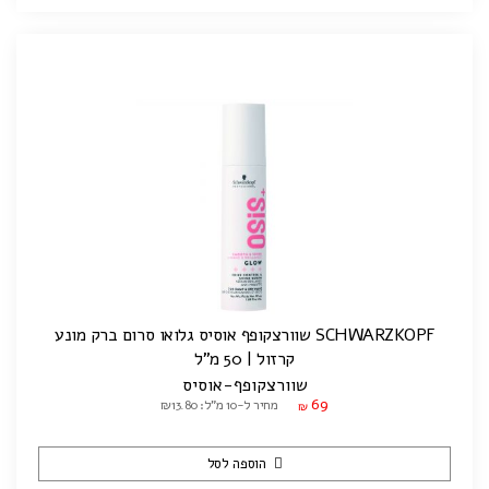
SCHWARZKOPF שוורצקופף אוסיס גלואו סרום ברק מונע
קרזול | 50 מ"ל
שוורצקופף-אוסיס
69
מחיר ל-10 מ"ל: ₪13.80
₪
הוספה לסל