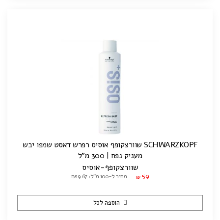
SCHWARZKOPF שוורצקופף אוסיס רפרש דאסט שמפו יבש
מעניק נפח | 300 מ"ל
שוורצקופף-אוסיס
59
מחיר ל-100 מ"ל: ₪19.67
₪
הוספה לסל