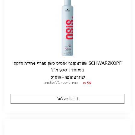
SCHWARZKOPF שוורצקופף אוסיס סשן ספריי אחיזה חזקה
במיוחד | 500 מ"ל
שוורצקופף-אוסיס
59
מחיר ל-100 מ"ל: ₪11.80
₪
הוספה לסל