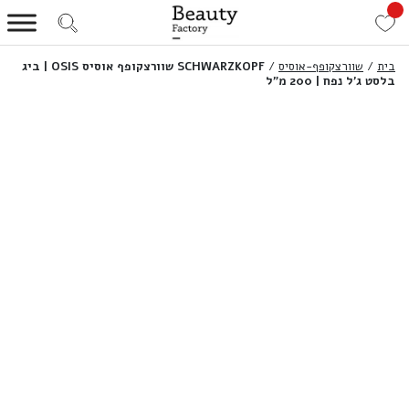
בית
/
שוורצקופף-אוסיס
/
SCHWARZKOPF שוורצקופף אוסיס OSIS | ביג
בלסט ג’ל נפח | 200 מ”ל