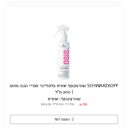
SCHWARZKOPF שוורצקופף אוסיס פלטליינר ספריי הגנה מחום
| 200 מ"ל
שוורצקופף-אוסיס
59
מחיר ל-100 מ"ל: ₪29.50
₪
הוספה לסל