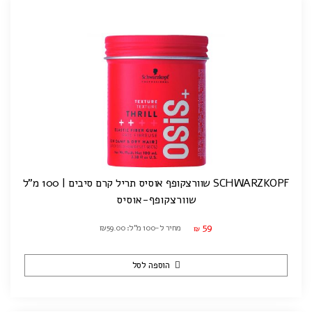
SCHWARZKOPF שוורצקופף אוסיס תריל קרם סיבים | 100 מ"ל
שוורצקופף-אוסיס
59
מחיר ל-100 מ"ל: ₪59.00
₪
הוספה לסל