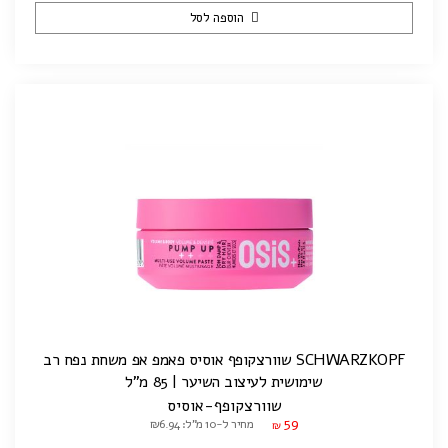
הוספה לסל
SCHWARZKOPF שוורצקופף אוסיס פאמפ אפ משחת נפח רב
שימושית לעיצוב השיער | 85 מ"ל
שוורצקופף-אוסיס
59
מחיר ל-10 מ"ל: ₪6.94
₪