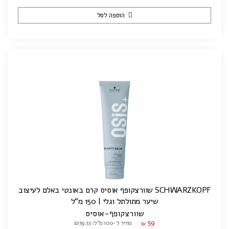
הוספה לסל
SCHWARZKOPF שוורצקופף אוסיס קרם באונטי באלם לעיצוב
שיער מתולתל וגלי | 150 מ"ל
שוורצקופף-אוסיס
59
מחיר ל-100 מ"ל: ₪39.33
₪