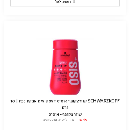
הוספה לסל
SCHWARZKOPF שוורצקופף אוסיס דאסט איט אבקת נפח | 10
גרם
שוורצקופף-אוסיס
59
מחיר ל-10 גרם: ₪59.00
₪