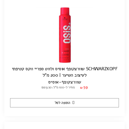
SCHWARZKOPF שוורצקופף אוסיס ולווט ספריי ווקס קטיפתי
לעיצוב השיער | 200 מ"ל
שוורצקופף-אוסיס
59
מחיר ל-100 מ"ל: ₪29.50
₪
הוספה לסל