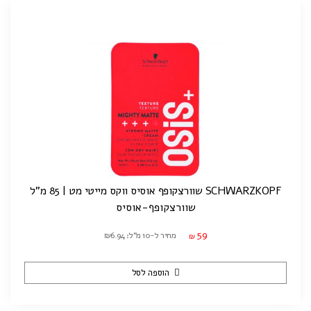
SCHWARZKOPF שוורצקופף אוסיס ווקס מייטי מט | 85 מ"ל
שוורצקופף-אוסיס
59
מחיר ל-10 מ"ל: ₪6.94
₪
הוספה לסל