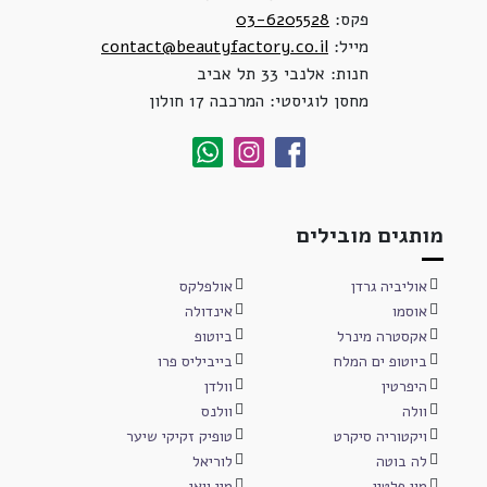
פקס:
03-6205528
מייל:
contact@beautyfactory.co.il
חנות: אלנבי 33 תל אביב
מחסן לוגיסטי: המרכבה 17 חולון
מותגים מובילים
אוליביה גרדן
אולפלקס
אוסמו
אינדולה
אקסטרה מינרל
ביוטופ
ביוטופ ים המלח
בייביליס פרו
היפרטין
וולדן
וולה
וולנס
ויקטוריה סיקרט
טופיק זקיקי שיער
לה בוטה
לוריאל
מון פלטין
מיי וואי