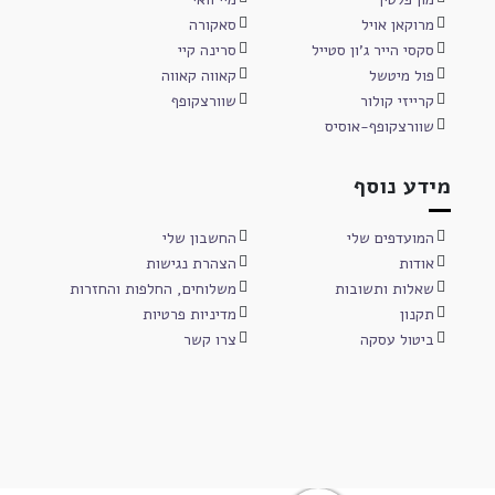
מרוקאן אויל
סאקורה
סקסי הייר ג'ון סטייל
סרינה קיי
פול מיטשל
קאווה קאווה
קרייזי קולור
שוורצקופף
שוורצקופף-אוסיס
מידע נוסף
המועדפים שלי
החשבון שלי
אודות
הצהרת נגישות
שאלות ותשובות
משלוחים, החלפות והחזרות
תקנון
מדיניות פרטיות
ביטול עסקה
צרו קשר