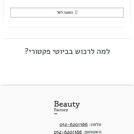
הוספה לסל
למה לרכוש בביוטי פקטורי?
טלפון:
052-6201366
וואטסאפ:
052-6201366