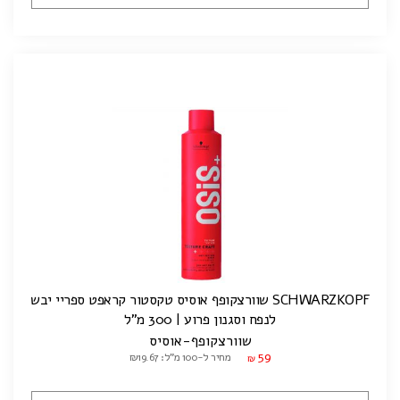
SCHWARZKOPF שוורצקופף אוסיס טקסטור קראפט ספריי יבש
לנפח וסגנון פרוע | 300 מ"ל
שוורצקופף-אוסיס
59
מחיר ל-100 מ"ל: ₪19.67
₪