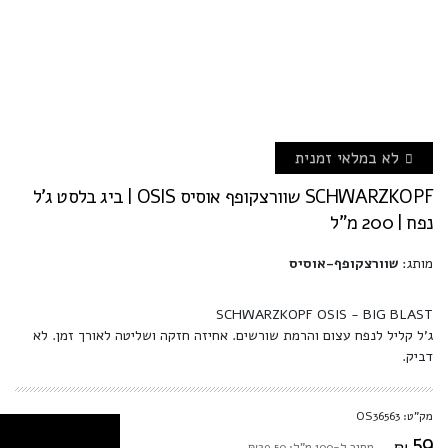
לא במלאי זמנית
SCHWARZKOPF שוורצקופף אוסיס OSIS | ביג בלסט ג'ל
נפח | 200 מ"ל
מותג:
שוורצקופף-אוסיס
SCHWARZKOPF OSIS - BIG BLAST
ג'ל קליל לנפח עצום והרמת שורשים. אחיזה חזקה ושליטה לאורך זמן. לא
דביק.
מק"ט: OS36563
59
₪
מחיר ל-100 מ"ל: ₪29.50