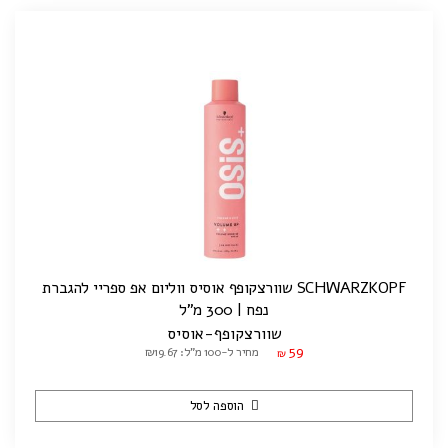
SCHWARZKOPF שוורצקופף אוסיס ווליום אפ ספריי להגברת
נפח | 300 מ"ל
שוורצקופף-אוסיס
59
מחיר ל-100 מ"ל: ₪19.67
₪
הוספה לסל