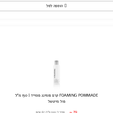
הוספה לסל
FOAMING POMMADE קרם פומינג פומייד | 150 מ"ל
פול מיטשל
79
מחיר ל-100 מ"ל: ₪52.67
₪