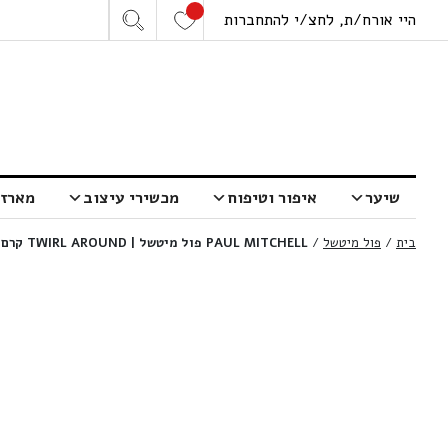
היי אורח/ת, לחצ/י להתחברות
שיער
איפור וטיפוח
מכשירי עיצוב
מארזי
בית
/
פול מיטשל
/
PAUL MITCHELL פול מיטשל | TWIRL AROUND קרם לתלתלים ואנטי פריז ספירלה | 150 מ”ל