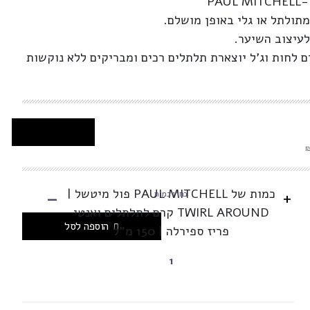
PAUL MITCHELL-
תולתל או גלי באופן מושלם.
לעיצוב השיער.
 לחות וג’ל יוצארת תלתלים רכים ומבריקים ללא נוקשות
-
כמות של PAUL MITCHELL פול מיטשל |
+
בחרו כמות
TWIRL AROUND קרם לתלתלים ואנטי
הוספה לסל
פריז ספירלה | 150 מ"ל