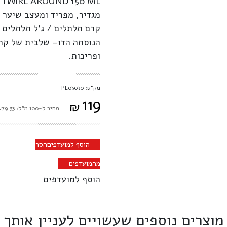
 TWIRL AROUND 150 ML
מגדיר, מפריד ומעצב שיער מ
קרם תלתלים / ג’ל תלתלים 
הנוסחה הדו- שלבית של קרם
ופריכות.
מק"ט: PL03030
119
₪
מחיר ל-100 מ"ל: ₪79.33
הוסף למועדפים
הסר
מהמועדפים
הוסף למועדפים
מוצרים נוספים שעשויים לעניין אותך