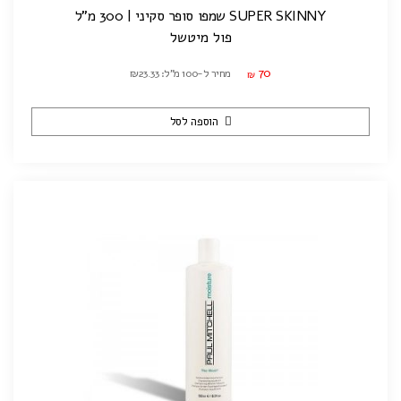
SUPER SKINNY שמפו סופר סקיני | 300 מ"ל
פול מיטשל
70
מחיר ל-100 מ"ל: ₪23.33
₪
הוספה לסל