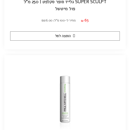
SUPER SCULPT גלייז סופר סקלפט | 250 מ"ל
פול מיטשל
65
מחיר ל-100 מ"ל: ₪26.00
₪
הוספה לסל