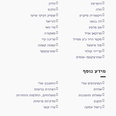
היפרטין
וולדן
וולה
וולנס
ויקטוריה סיקרט
טופיק זקיקי שיער
לה בוטה
לוריאל
מון פלטין
מיי וואי
מרוקאן אויל
סאקורה
סקסי הייר ג'ון סטייל
סרינה קיי
פול מיטשל
קאווה קאווה
קרייזי קולור
שוורצקופף
שוורצקופף-אוסיס
מידע נוסף
המועדפים שלי
החשבון שלי
אודות
הצהרת נגישות
שאלות ותשובות
משלוחים, החלפות והחזרות
תקנון
מדיניות פרטיות
ביטול עסקה
צרו קשר