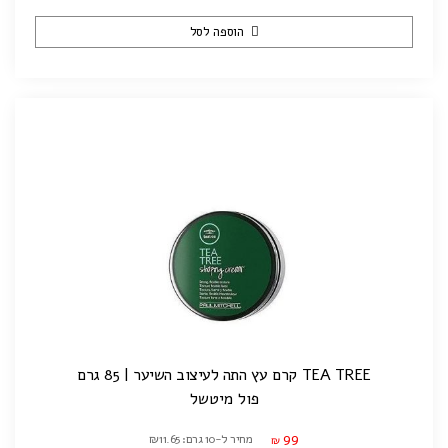
הוספה לסל
TEA TREE קרם עץ התה לעיצוב השיער | 85 גרם
פול מיטשל
99
מחיר ל-10 גרם: ₪11.65
₪