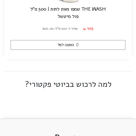
THE WASH שמפו מאזן לחות | 500 מ"ל
פול מיטשל
105
מחיר ל-100 מ"ל: ₪21.00
₪
הוספה לסל
למה לרכוש בביוטי פקטורי?