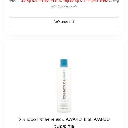
189
המחיר המקורי היה: ₪189.
169
המחיר הנוכחי הוא: ₪169.
מחיר
₪
₪
ל-100 מ"ל: ₪67.60
הוספה לסל
AWAPUHI SHAMPOO שמפו אוואפוהי | 1000 מ"ל
פול מיטשל