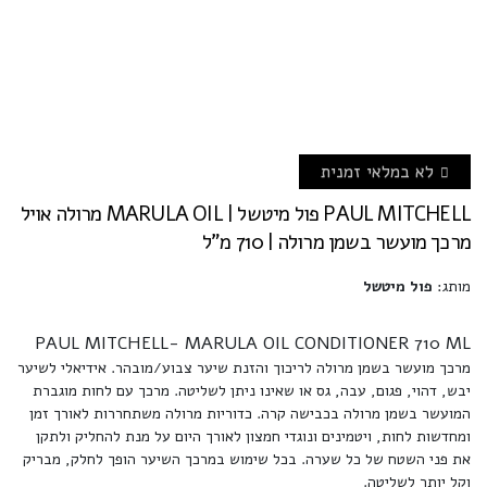
לא במלאי זמנית
PAUL MITCHELL פול מיטשל | MARULA OIL מרולה אויל
מרכך מועשר בשמן מרולה | 710 מ"ל
מותג:
פול מיטשל
PAUL MITCHELL- MARULA OIL CONDITIONER 710 ML
מרכך מועשר בשמן מרולה לריכוך והזנת שיער צבוע/מובהר. אידיאלי לשיער
יבש, דהוי, פגום, עבה, גס או שאינו ניתן לשליטה. מרכך עם לחות מוגברת
המועשר בשמן מרולה בכבישה קרה. כדוריות מרולה משתחררות לאורך זמן
ומחדשות לחות, ויטמינים ונוגדי חמצון לאורך היום על מנת להחליק ולתקן
את פני השטח של כל שערה. בכל שימוש במרכך השיער הופך לחלק, מבריק
וקל יותר לשליטה.