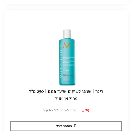
ריפר | שמפו לשיקום שיער פגום | 250 מ"ל
מרוקאן אויל
79
מחיר ל-100 מ"ל: ₪31.60
₪
הוספה לסל