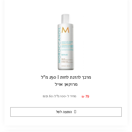
מרכך להזנת לחות | 250 מ"ל
מרוקאן אויל
79
מחיר ל-100 מ"ל: ₪31.60
₪
הוספה לסל