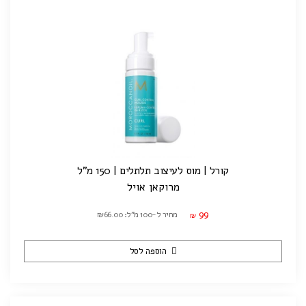
קורל | מוס לעיצוב תלתלים | 150 מ"ל
מרוקאן אויל
99
מחיר ל-100 מ"ל: ₪66.00
₪
הוספה לסל