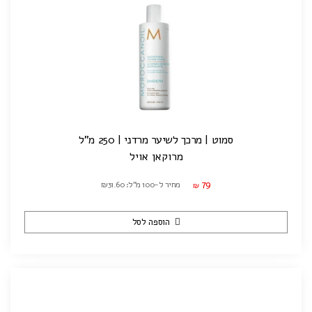
סמוט | מרכך לשיער מרדני | 250 מ"ל
מרוקאן אויל
79
מחיר ל-100 מ"ל: ₪31.60
₪
הוספה לסל