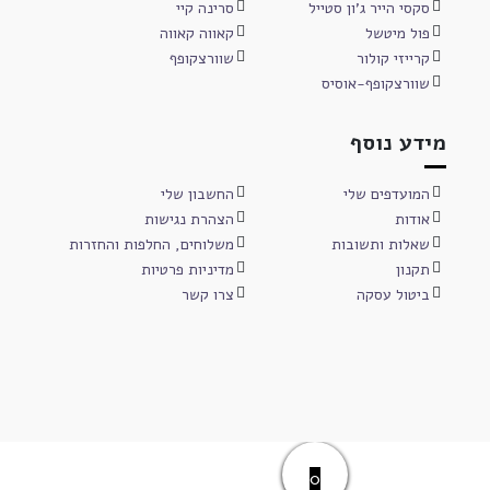
סקסי הייר ג'ון סטייל
סרינה קיי
פול מיטשל
קאווה קאווה
קרייזי קולור
שוורצקופף
שוורצקופף-אוסיס
מידע נוסף
המועדפים שלי
החשבון שלי
אודות
הצהרת נגישות
שאלות ותשובות
משלוחים, החלפות והחזרות
תקנון
מדיניות פרטיות
ביטול עסקה
צרו קשר
0