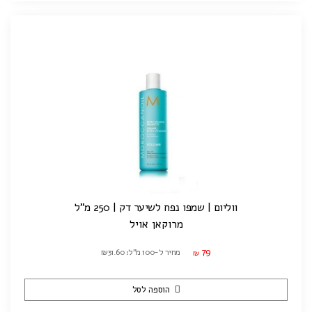
ווליום | שמפו נפח לשיער דק | 250 מ"ל
מרוקאן אויל
79
מחיר ל-100 מ"ל: ₪31.60
₪
הוספה לסל