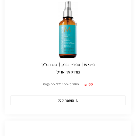
פיניש | ספריי ברק | 100 מ"ל
מרוקאן אויל
99
מחיר ל-100 מ"ל: ₪99.00
₪
הוספה לסל