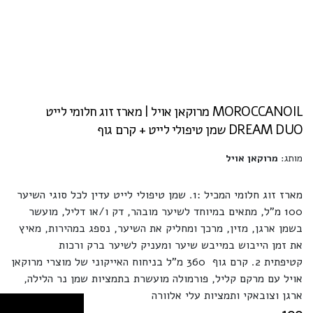
MOROCCANOIL מרוקאן אויל | מארז זוג חלומי לייט
DREAM DUO שמן טיפולי לייט + קרם גוף
מותג:
מרוקאן אויל
מארז זוג חלומי המכיל
:
1. שמן טיפולי לייט עדין לכל סוגי השיער
100 מ"ל, מתאים במיוחד לשיער מובהר, דק ו/או דליל, מועשר
בשמן ארגן, מזין, מרכך ומחליק את השיער, נספג במהירות, מאיץ
את זמן הייבוש במייבש שיער ומעניק לשיער ברק ורכות
קטיפתית
2. קרם גוף 360 מ"ל בניחוח האייקוני של מוצרי מרוקאן
אויל עם מרקם קליל, פורמולה מועשרת בתמציות שמן נר הלילה,
ארגן וצובאקי ותמציות עלי אלוורה