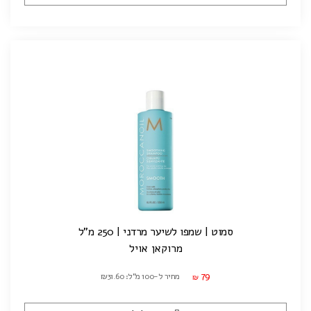
סמוט | שמפו לשיער מרדני | 250 מ"ל
מרוקאן אויל
79
מחיר ל-100 מ"ל: ₪31.60
₪