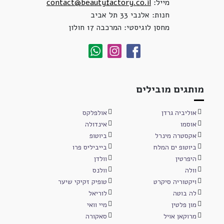
מייל:
contact@beautyfactory.co.il
חנות: אלנבי 33 תל אביב
מחסן לוגיסטי: המרכבה 17 חולון
מותגים מובילים
אוליביה גרדן
אולפלקס
אוסמו
אינדולה
אקסטרה מינרל
ביוטופ
ביוטופ ים המלח
בייביליס פרו
היפרטין
וולדן
וולה
וולנס
ויקטוריה סיקרט
טופיק זקיקי שיער
לה בוטה
לוריאל
מון פלטין
מיי וואי
מרוקאן אויל
סאקורה