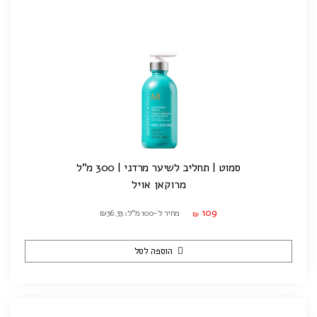
סמוט | תחליב לשיער מרדני | 300 מ"ל
מרוקאן אויל
109
מחיר ל-100 מ"ל: ₪36.33
₪
הוספה לסל