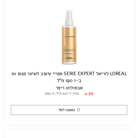
LOREAL לוריאל SERIE EXPERT ספריי עיצוב לשיער פגום 10
ב-1 190 מ"ל
אבסולוט ריפר
99
מחיר ל-100 מ"ל: ₪52.11
₪
הוספה לסל