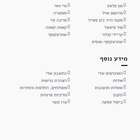
מון פלטין
מיי וואי
מרוקאן אויל
סאקורה
סקסי הייר ג'ון סטייל
סרינה קיי
פול מיטשל
קאווה קאווה
קרייזי קולור
שוורצקופף
שוורצקופף-אוסיס
מידע נוסף
המועדפים שלי
החשבון שלי
אודות
הצהרת נגישות
שאלות ותשובות
משלוחים, החלפות והחזרות
תקנון
מדיניות פרטיות
ביטול עסקה
צרו קשר