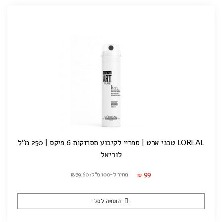
LOREAL טכני ארט | ספריי לקיבוע תסרוקות 6 פיקס | 250 מ"ל
לוריאל
99
מחיר ל-100 מ"ל: ₪39.60
₪
הוספה לסל