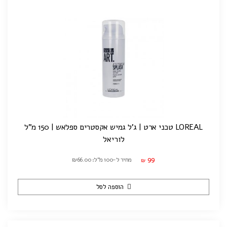
LOREAL טכני ארט | ג'ל גמיש אקסטרים ספלאש | 150 מ"ל
לוריאל
99
מחיר ל-100 מ"ל: ₪66.00
₪
הוספה לסל