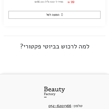
99
מחיר ל-100 מ"ל: ₪66.00
₪
הוספה לסל
למה לרכוש בביוטי פקטורי?
טלפון:
052-6201366