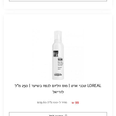
LOREAL טכני ארט | מוס ווליום לנפח בשיער | 250 מ"ל
לוריאל
99
מחיר ל-100 מ"ל: ₪39.60
₪