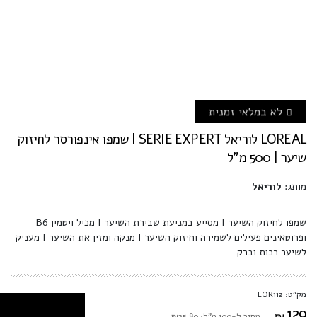
לא במלאי זמנית
LOREAL לוריאל SERIE EXPERT | שמפו אינפורסר לחיזוק
שיער | 500 מ"ל
מותג:
לוריאל
שמפו לחיזוק השיער | מסייע במניעת שבירת השיער | מכיל ויטמין B6
ופרוטאינים פעילים לשמירה וחיזוק השיער | מנקה ומזין את השיער | מעניק
לשיער רכות וברק
מק"ט: LOR112
129
₪
מחיר ל-100 מ"ל: ₪25.80