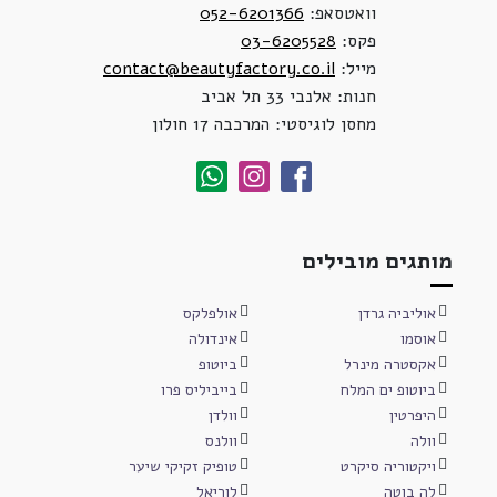
וואטסאפ:
052-6201366
פקס:
03-6205528
מייל:
contact@beautyfactory.co.il
חנות: אלנבי 33 תל אביב
מחסן לוגיסטי: המרכבה 17 חולון
מותגים מובילים
אוליביה גרדן
אולפלקס
אוסמו
אינדולה
אקסטרה מינרל
ביוטופ
ביוטופ ים המלח
בייביליס פרו
היפרטין
וולדן
וולה
וולנס
ויקטוריה סיקרט
טופיק זקיקי שיער
לה בוטה
לוריאל