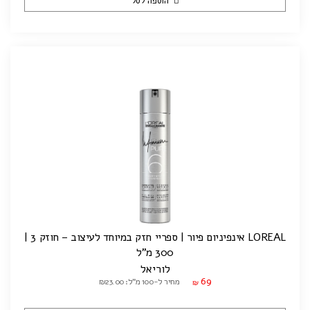
הוספה לסל
LOREAL אינפיניום פיור | ספריי חזק במיוחד לעיצוב – חוזק 3 |
300 מ"ל
לוריאל
69
מחיר ל-100 מ"ל: ₪23.00
₪