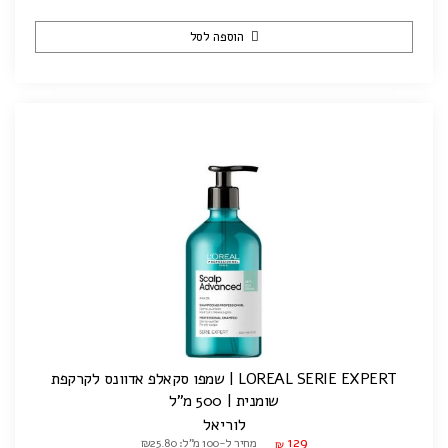
הוספה לסל
LOREAL SERIE EXPERT | שמפו סקאלפ אדוונס לקרקפת
שומנית | 500 מ"ל
לוריאל
129
מחיר ל-100 מ"ל: ₪25.80
₪