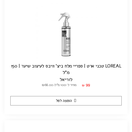
LOREAL טכני ארט | ספריי מלח ביצ' וויבס לעיצוב שיער | 150
מ"ל
לוריאל
99
מחיר ל-100 מ"ל: ₪66.00
₪
הוספה לסל