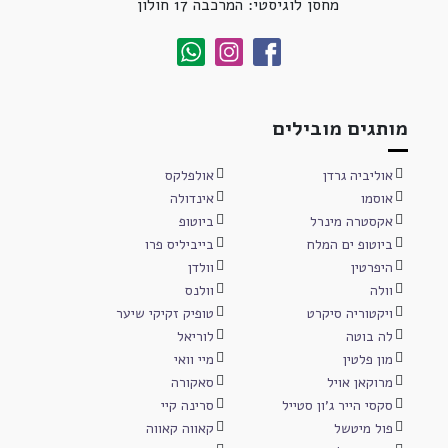
מחסן לוגיסטי: המרכבה 17 חולון
מותגים מובילים
אוליביה גרדן
אולפלקס
אוסמו
אינדולה
אקסטרה מינרל
ביוטופ
ביוטופ ים המלח
בייביליס פרו
היפרטין
וולדן
וולה
וולנס
ויקטוריה סיקרט
טופיק זקיקי שיער
לה בוטה
לוריאל
מון פלטין
מיי וואי
מרוקאן אויל
סאקורה
סקסי הייר ג'ון סטייל
סרינה קיי
פול מיטשל
קאווה קאווה