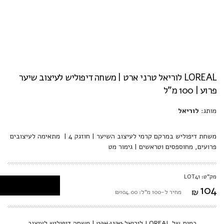
LOREAL לוריאל טרני ארט | משחה דיפוליש לעיצוב שיער
פרוע | 100 מ"ל
מותג:
לוריאל
משחת דיפוליש במרקם קרמי לעיצוב השיער | חוזגק 4 | מתאימה לעיצובים
פרועים, מחוספסים וטראשים | גימור מט
מק"ט: LOT41
104
₪
מחיר ל-100 מ"ל: ₪104.00
כמות של LOREAL לוריאל טרני ארט | משחה דיפוליש לעיצוב