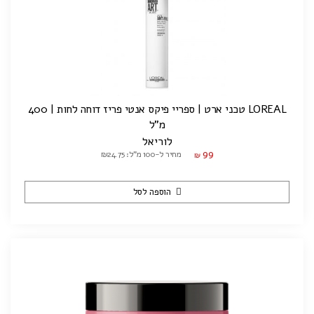
LOREAL טכני ארט | ספריי פיקס אנטי פריז דוחה לחות | 400
מ"ל
לוריאל
99
מחיר ל-100 מ"ל: ₪24.75
₪
הוספה לסל