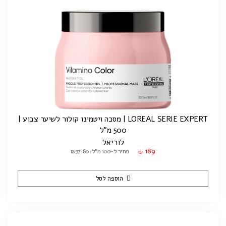
LOREAL SERIE EXPERT | מסכה ויטמינו קולור לשיער צבוע |
500 מ"ל
לוריאל
189
מחיר ל-100 מ"ל: ₪37.80
₪
הוספה לסל