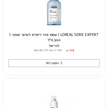
LOREAL SERIE EXPERT | שמפו פיור ריסורס לשיער שומני |
500 מ"ל
לוריאל
129
מחיר ל-100 מ"ל: ₪25.80
₪
הוספה לסל