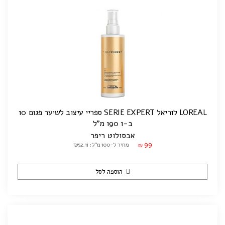
LOREAL לוריאל SERIE EXPERT ספריי עיצוב לשיער פגום 10
ב-1 190 מ"ל
אבסולוט ריפר
99
מחיר ל-100 מ"ל: ₪52.11
₪
הוספה לסל