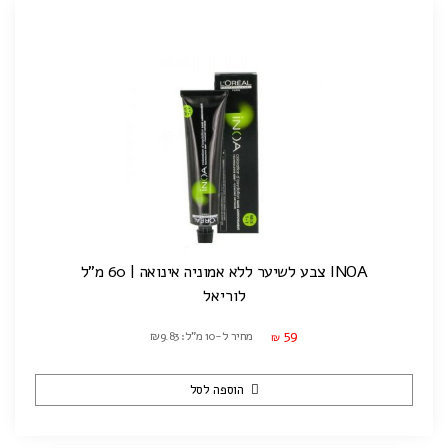
INOA צבע לשיער ללא אמוניה אינואה | 60 מ"ל
לוריאל
59
מחיר ל-10 מ"ל: ₪9.83
₪
הוספה לסל