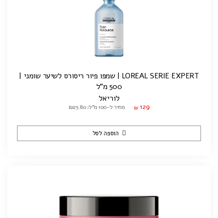
LOREAL SERIE EXPERT | שמפו פיור ריסורס לשיער שומני |
500 מ"ל
לוריאל
129
מחיר ל-100 מ"ל: ₪25.80
₪
הוספה לסל