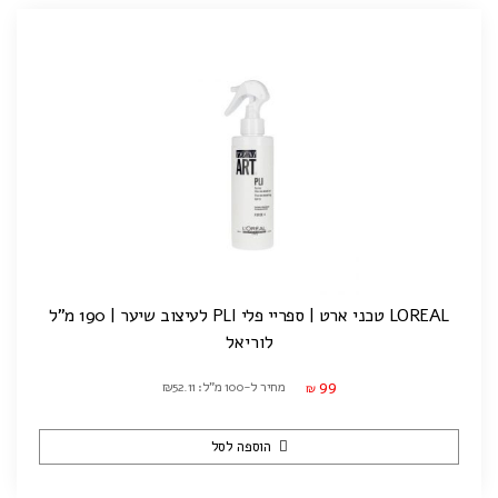
LOREAL טכני ארט | ספריי פלי PLI לעיצוב שיער | 190 מ"ל
לוריאל
99
מחיר ל-100 מ"ל: ₪52.11
₪
הוספה לסל