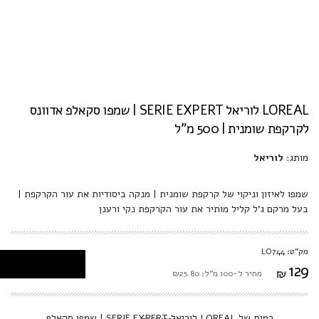
LOREAL לוריאל SERIE EXPERT | שמפו סקאלפ אדוונס
לקרקפת שומנית | 500 מ"ל
מותג:
לוריאל
שמפו לאיזון וניקוי של קרקפת שומנית | מנקה ביסודיות את עור הקרקפת |
בעל מרקם ג'ל קליל מותיר את עור הקרקפת נקי ורענן
מק"ט: LO744
129
₪
מחיר ל-100 מ"ל: ₪25.80
כמות של LOREAL לוריאל SERIE EXPERT | שמפו סקאלפ