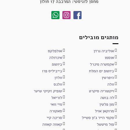
מחסן לוגיסטי: המרכבה 17 חולון
מותגים מובילים
אוליביה גרדן
אולפלקס
אוסמו
אינדולה
אקסטרה מינרל
ביוטופ
ביוטופ ים המלח
בייביליס פרו
היפרטין
וולדן
וולה
וולנס
ויקטוריה סיקרט
טופיק זקיקי שיער
לה בוטה
לוריאל
מון פלטין
מיי וואי
מרוקאן אויל
סאקורה
סקסי הייר ג'ון סטייל
סרינה קיי
פול מיטשל
קאווה קאווה