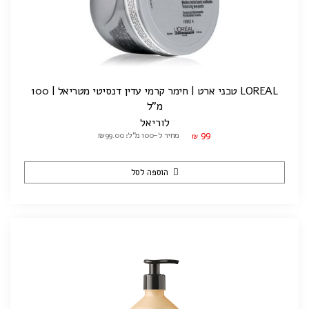
LOREAL טכני ארט | חימר קרמי עדין דנסיטי מטריאל | 100
מ"ל
לוריאל
99
מחיר ל-100 מ"ל: ₪99.00
₪
הוספה לסל