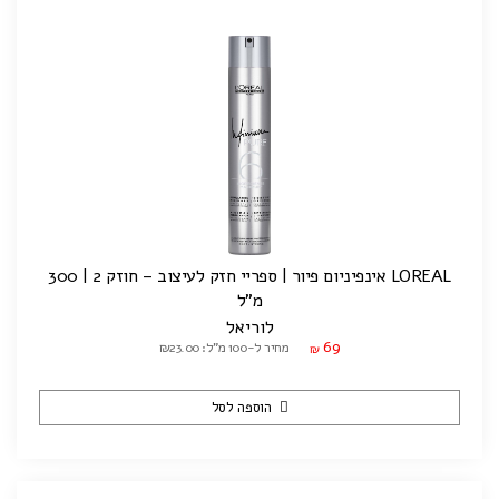
LOREAL אינפיניום פיור | ספריי חזק לעיצוב – חוזק 2 | 300
מ"ל
לוריאל
69
מחיר ל-100 מ"ל: ₪23.00
₪
הוספה לסל