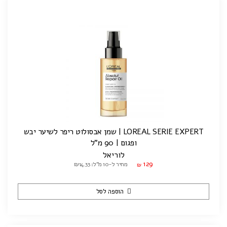
LOREAL SERIE EXPERT | שמן אבסולוט ריפר לשיער יבש
ופגום | 90 מ"ל
לוריאל
129
מחיר ל-10 מ"ל: ₪14.33
₪
הוספה לסל