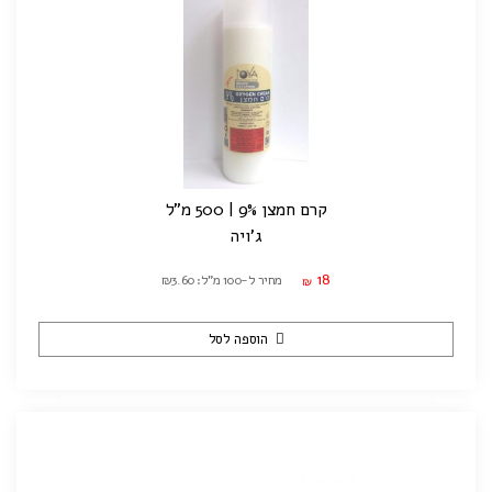
קרם חמצן 9% | 500 מ"ל
ג'ויה
18
מחיר ל-100 מ"ל: ₪3.60
₪
הוספה לסל