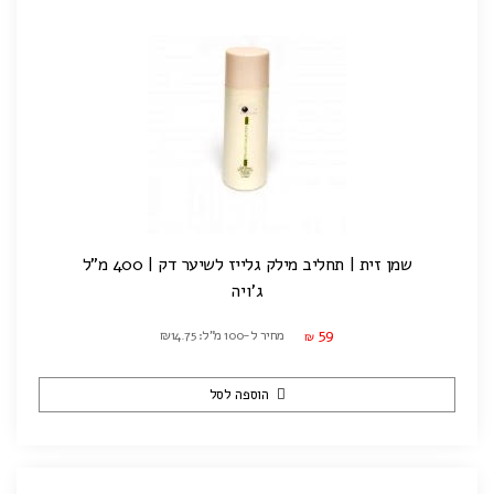
שמן זית | תחליב מילק גלייז לשיער דק | 400 מ"ל
ג'ויה
59
מחיר ל-100 מ"ל: ₪14.75
₪
הוספה לסל