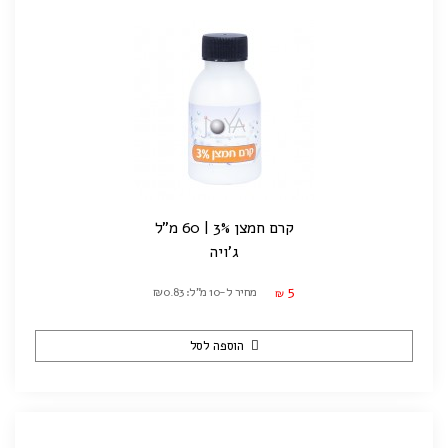
קרם חמצן 3% | 60 מ"ל
ג'ויה
5
מחיר ל-10 מ"ל: ₪0.83
₪
הוספה לסל