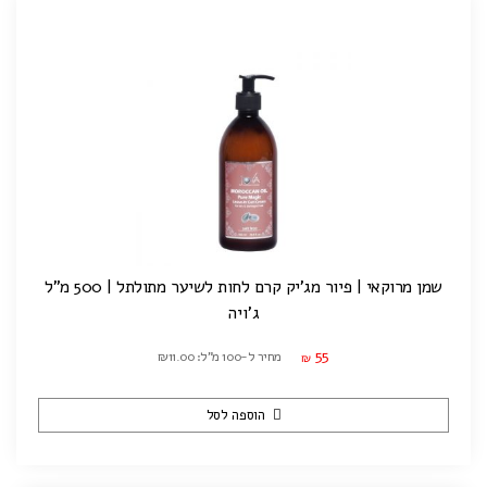
שמן מרוקאי | פיור מג'יק קרם לחות לשיער מתולתל | 500 מ"ל
ג'ויה
55
מחיר ל-100 מ"ל: ₪11.00
₪
הוספה לסל