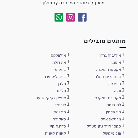
מחסן לוגיסטי: המרכבה 17 חולון
מותגים מובילים
אוליביה גרדן
אולפלקס
אוסמו
אינדולה
אקסטרה מינרל
ביוטופ
ביוטופ ים המלח
בייביליס פרו
היפרטין
וולדן
וולה
וולנס
ויקטוריה סיקרט
טופיק זקיקי שיער
לה בוטה
לוריאל
מון פלטין
מיי וואי
מרוקאן אויל
סאקורה
סקסי הייר ג'ון סטייל
סרינה קיי
פול מיטשל
קאווה קאווה