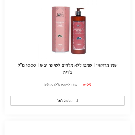
שמן מרוקאי | שמפו ללא מלחים לשיער יבש | 1000 מ"ל
ג'ויה
69
מחיר ל-100 מ"ל: ₪6.90
₪
הוספה לסל