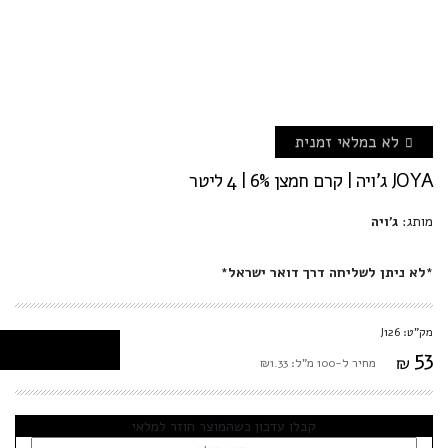
לא במלאי זמנית
JOYA ג'ויה | קרם חמצן 6% | 4 ליטר
מותג:
ג'ויה
*לא ניתן לשליחה דרך דואר ישראל*
מק"ט: J126
53
₪
מחיר ל-100 מ"ל: ₪1.33
קבלו עדכון כשהמוצר חוזר למלאי