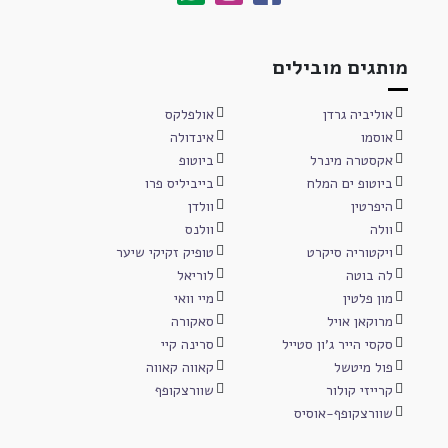
מותגים מובילים
אוליביה גרדן
אולפלקס
אוסמו
אינדולה
אקסטרה מינרל
ביוטופ
ביוטופ ים המלח
בייביליס פרו
היפרטין
וולדן
וולה
וולנס
ויקטוריה סיקרט
טופיק זקיקי שיער
לה בוטה
לוריאל
מון פלטין
מיי וואי
מרוקאן אויל
סאקורה
סקסי הייר ג'ון סטייל
סרינה קיי
פול מיטשל
קאווה קאווה
קרייזי קולור
שוורצקופף
שוורצקופף-אוסיס