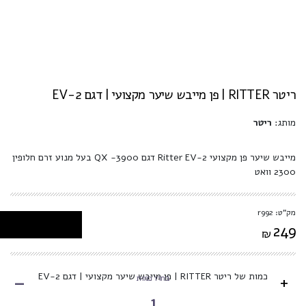
ריטר RITTER | פן מייבש שיער מקצועי | דגם EV-2
מותג:
ריטר
מייבש שיער פן מקצועי Ritter EV-2 דגם 3900- QX בעל מנוע זרם חלופין
2300 וואט
מק"ט: r992
249
₪
-
כמות של ריטר RITTER | פן מייבש שיער מקצועי | דגם EV-2
+
בחרו כמות