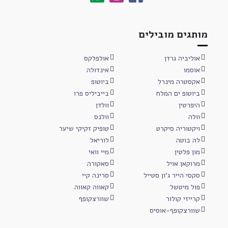
מותגים מובילים
אוליביה גרדן
אולפלקס
אוסמו
אינדולה
אקסטרה מינרל
ביוטופ
ביוטופ ים המלח
בייביליס פרו
היפרטין
וולדן
וולה
וולנס
ויקטוריה סיקרט
טופיק זקיקי שיער
לה בוטה
לוריאל
מון פלטין
מיי וואי
מרוקאן אויל
סאקורה
סקסי הייר ג'ון סטייל
סרינה קיי
פול מיטשל
קאווה קאווה
קרייזי קולור
שוורצקופף
שוורצקופף-אוסיס