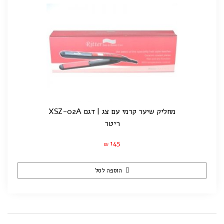
מחליק שיער קרמי עם צג | דגם XSZ-02A
ריטר
145
₪
הוספה לסל