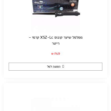
מסלסל שיער קונוס XSZ-Lc קרמי –
ריטר
249
₪
הוספה לסל