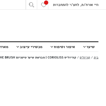
היי אורח/ת, לחצ/י להתחברות
שיער
איפור וטיפוח
מכשירי עיצוב
מארזי
בית
/
קוריוליס
/
קוריוליס CORIOLISS | מברשת שיער טיטניום THE BRUSH | קוטר 25 מ”מ