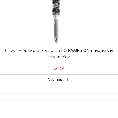
אוליביה גארדן CERAMIC+ION | מברשת פן קרמיק טרמל איון CI-25
אוליביה גרדן
139
₪
הוספה לסל