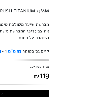
 BRUSH TITANIUM 25MM
מברשת שיער משולבת טיטניו
את צבע זיפי המברשת משחו
ושומרת על החום
קיים גם בקוטר
33 מ"מ
ו -
43
מק"ט: CORT125
119
₪
קב