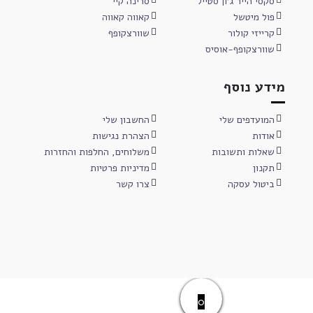
סקסי הייר ג'ון סטייל
סרינה קיי
פול מיטשל
קאווה קאווה
קרייזי קולור
שוורצקופף
שוורצקופף-אוסיס
מידע נוסף
המועדפים שלי
החשבון שלי
אודות
הצהרת נגישות
שאלות ותשובות
משלוחים, החלפות והחזרות
תקנון
מדיניות פרטיות
ביטול עסקה
צרו קשר
0