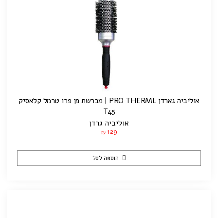
אוליביה גארדן PRO THERML | מברשת פן פרו טרמל קלאסיק
T45
אוליביה גרדן
129
₪
הוספה לסל