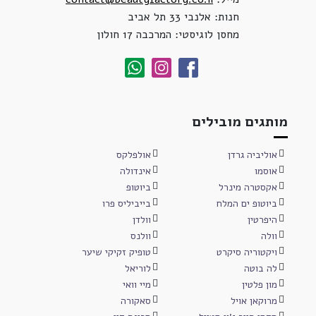
חנות: אלנבי 33 תל אביב
מחסן לוגיסטי: המרכבה 17 חולון
מותגים מובילים
אוליביה גרדן
אולפלקס
אוסמו
אינדולה
אקסטרה מינרל
ביוטופ
ביוטופ ים המלח
בייביליס פרו
היפרטין
וולדן
וולה
וולנס
ויקטוריה סיקרט
טופיק זקיקי שיער
לה בוטה
לוריאל
מון פלטין
מיי וואי
מרוקאן אויל
סאקורה