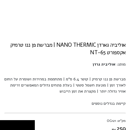
אוליביה גארדן NANO THERMIC | מברשת פן ננו טרמיק
אקספורט NT-65
מותג:
אוליביה גרדן
מברשת פן ננו קרמיק | קוטר 6.4 ס"מ | מתחממת במהירות ושומרת על החום
לאורך זמן | מונעת חשמל סטטי | בעלת פתחים גדולים המאפשרים זרימת
אוויר גדולה יותר | מקצרת את זמן הייבוש
קיימת בגדלים נוספים
מק"ט: OG121
259
₪