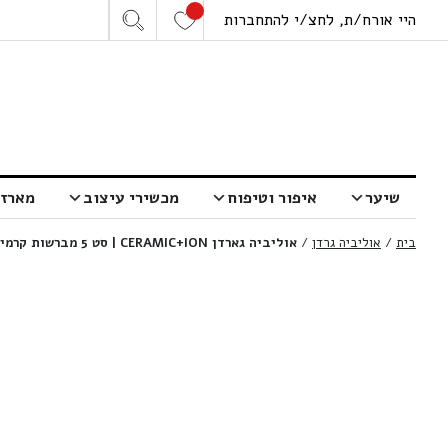
היי אורח/ת, לחצ/י להתחברות
שיער
איפור וטיפוח
מכשירי עיצוב
מארזי
בית
/
אוליביה גרדן
/
אוליביה גארדן CERAMIC+ION | סט 5 מברשות קרמיק טרמל איון