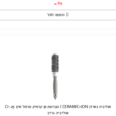
89
₪
הוספה לסל
אוליביה גארדן CERAMIC+ION | מברשת פן קרמיק טרמל איון CI-25
אוליביה גרדן