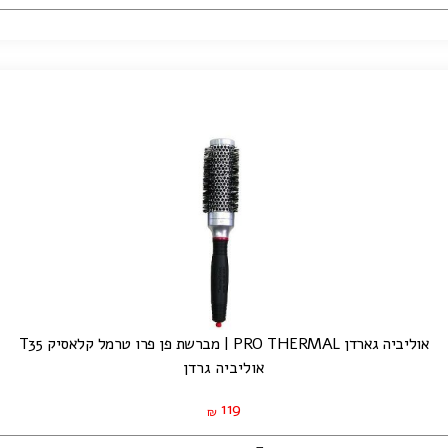
אוליביה גארדן PRO THERMAL | מברשת פן פרו טרמל קלאסיק T35
אוליביה גרדן
119
₪