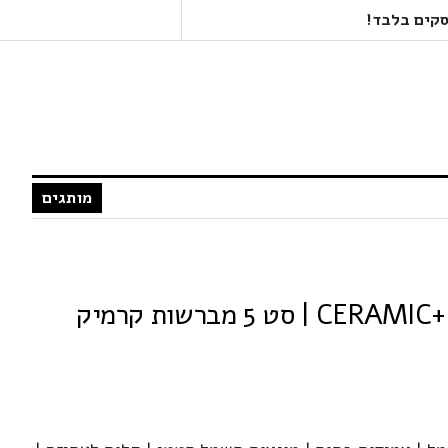
מותגים
אוליביה גארדן CERAMIC+ION | סט 5 מברשות קרמיק