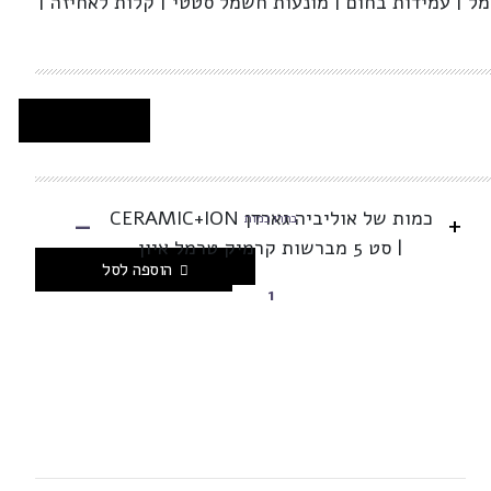
טרמל | עמידות בחום | מונעות חשמל סטטי | קלות לאחיזה |
-
כמות של אוליביה גארדן CERAMIC+ION
+
בחרו כמות
| סט 5 מברשות קרמיק טרמל איון
הוספה לסל