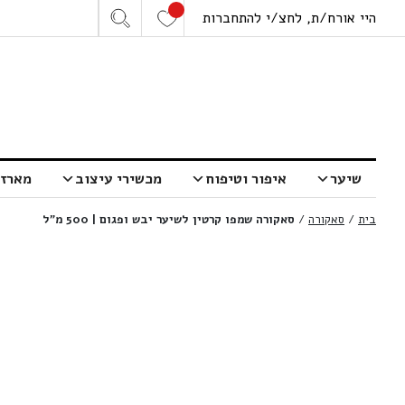
היי אורח/ת, לחצ/י להתחברות
שיער
איפור וטיפוח
מכשירי עיצוב
מארזי
בית
/
סאקורה
/
סאקורה שמפו קרטין לשיער יבש ופגום | 500 מ”ל