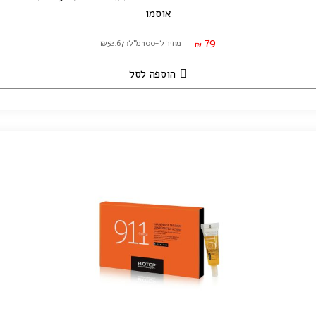
אוסמו
79
מחיר ל-100 מ"ל: ₪52.67
₪
הוספה לסל