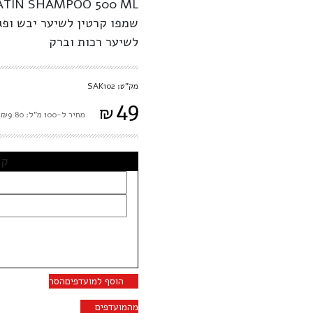
ATIN SHAMPOO 500 ML
שמפו קרטין לשיער יבש ופגו
לשיער רכות וברק
מק"ט: SAK102
49
₪
מחיר ל-100 מ"ל: ₪9.80
קב
הוסף למועדפים
הסר
מהמועדפים