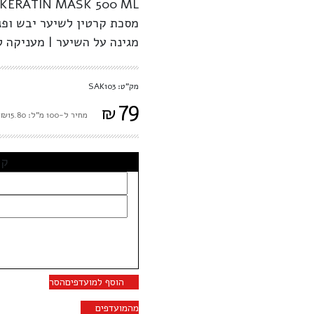
KERATIN MASK 500 ML
מסכת קרטין לשיער יבש ופג
מגינה על השיער | מעניקה ל
מק"ט: SAK103
79
₪
מחיר ל-100 מ"ל: ₪15.80
קב
הוסף למועדפים
הסר
מהמועדפים