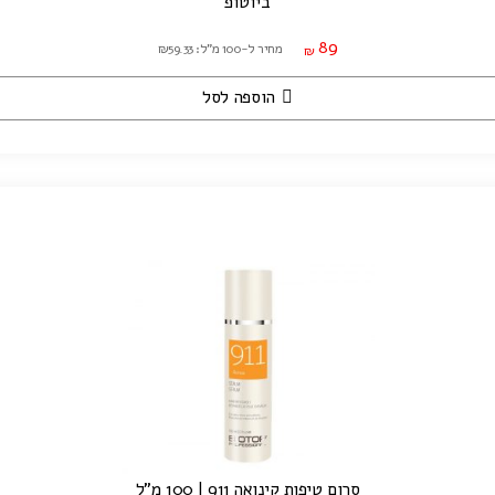
ביוטופ
89
מחיר ל-100 מ"ל: ₪59.33
₪
הוספה לסל
סרום טיפות קינואה 911 | 100 מ"ל