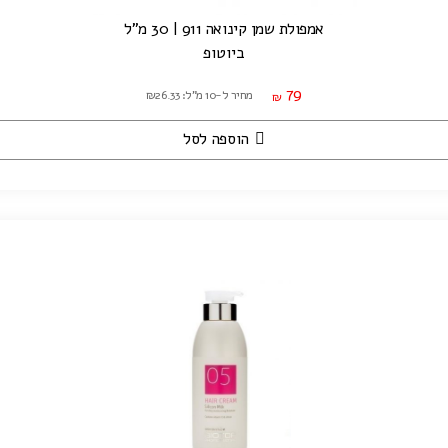
אמפולת שמן קינואה 911 | 30 מ"ל
ביוטופ
79
מחיר ל-10 מ"ל: ₪26.33
₪
הוספה לסל