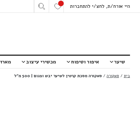
היי אורח/ת, לחצ/י להתחברות
שיער
איפור וטיפוח
מכשירי עיצוב
מארזי
בית
/
סאקורה
/
סאקורה מסכת קרטין לשיער יבש ופגום | 500 מ”ל