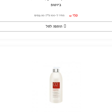
ביוטופ
159
מחיר ל-100 מ"ל: ₪159.00
₪
הוספה לסל