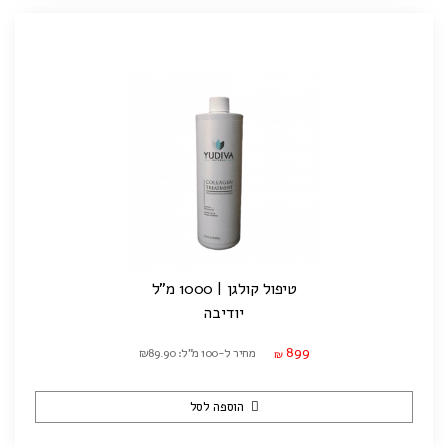
טיפול קולגן | 1000 מ"ל
יודיבה
899
מחיר ל-100 מ"ל: ₪89.90
₪
הוספה לסל