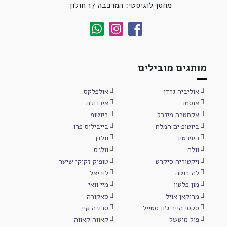
מחסן לוגיסטי: המרכבה 17 חולון
מותגים מובילים
אוליביה גרדן
אולפלקס
אוסמו
אינדולה
אקסטרה מינרל
ביוטופ
ביוטופ ים המלח
בייביליס פרו
היפרטין
וולדן
וולה
וולנס
ויקטוריה סיקרט
טופיק זקיקי שיער
לה בוטה
לוריאל
מון פלטין
מיי וואי
מרוקאן אויל
סאקורה
סקסי הייר ג'ון סטייל
סרינה קיי
פול מיטשל
קאווה קאווה