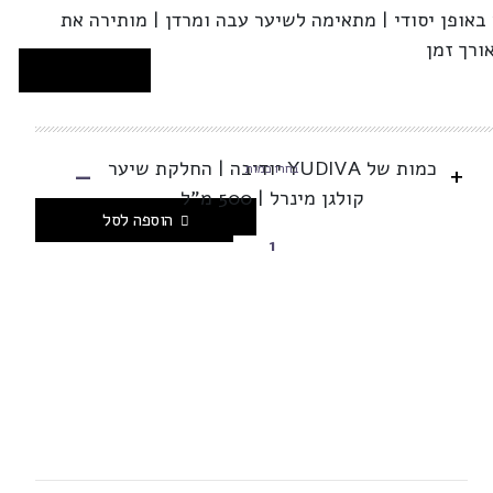
אופן יסודי | מתאימה לשיער עבה ומרדן | מותירה את
ורך זמן
-
כמות של YUDIVA יודיבה | החלקת שיער
+
בחרו כמות
קולגן מינרל | 500 מ”ל
הוספה לסל