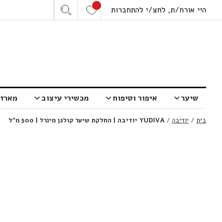
היי אורח/ת, לחצ/י להתחברות
שיער
איפור וטיפוח
מכשירי עיצוב
מארזי
בית
/
יודיבה
/
YUDIVA יודיבה | החלקת שיער קולגן מינרל | 500 מ”ל