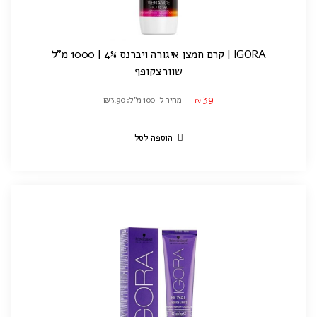
IGORA | קרם חמצן איגורה ויברנס 4% | 1000 מ"ל
שוורצקופף
39
מחיר ל-100 מ"ל: ₪3.90
₪
הוספה לסל