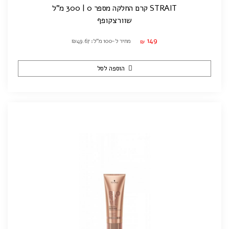
STRAIT קרם החלקה מספר 0 | 300 מ"ל
שוורצקופף
149
מחיר ל-100 מ"ל: ₪49.67
₪
הוספה לסל