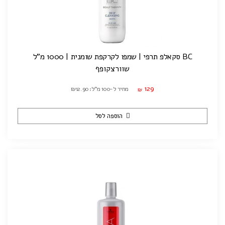
BC סקאלפ תרפי | שמפו לקרקפת שומנית | 1000 מ"ל
שוורצקופף
129
מחיר ל-100 מ"ל: ₪12.90
₪
הוספה לסל