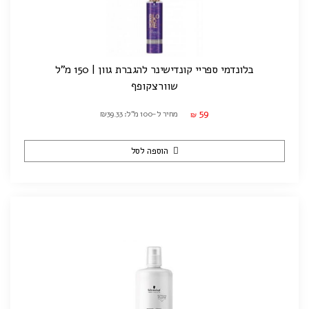
בלונדמי ספריי קונדישינר להגברת גוון | 150 מ"ל
שוורצקופף
59
מחיר ל-100 מ"ל: ₪39.33
₪
הוספה לסל