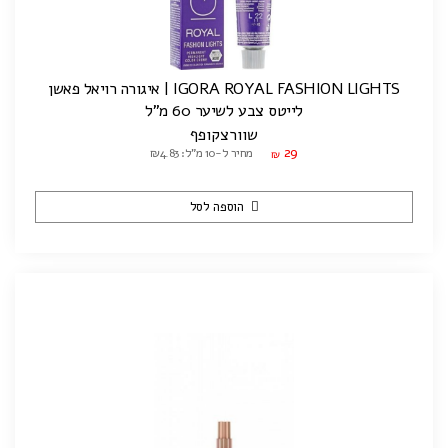
IGORA ROYAL FASHION LIGHTS | איגורה רויאל פאשן
לייטס צבע לשיער 60 מ"ל
שוורצקופף
29
מחיר ל-10 מ"ל: ₪4.83
₪
הוספה לסל