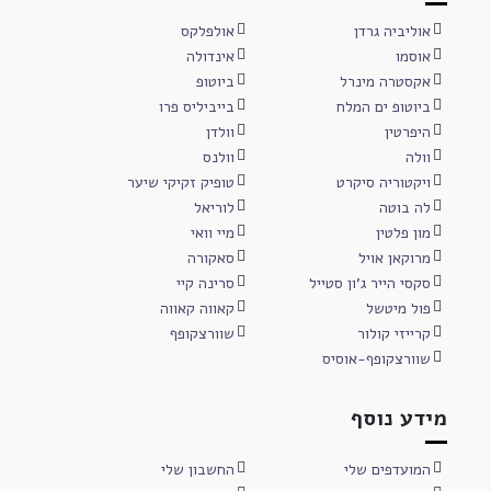
אוליביה גרדן
אולפלקס
אוסמו
אינדולה
אקסטרה מינרל
ביוטופ
ביוטופ ים המלח
בייביליס פרו
היפרטין
וולדן
וולה
וולנס
ויקטוריה סיקרט
טופיק זקיקי שיער
לה בוטה
לוריאל
מון פלטין
מיי וואי
מרוקאן אויל
סאקורה
סקסי הייר ג'ון סטייל
סרינה קיי
פול מיטשל
קאווה קאווה
קרייזי קולור
שוורצקופף
שוורצקופף-אוסיס
מידע נוסף
המועדפים שלי
החשבון שלי