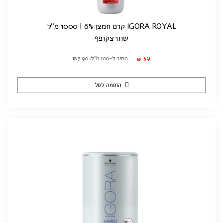
IGORA ROYAL קרם חמצן 6% | 1000 מ"ל
שוורצקופף
39
מחיר ל-100 מ"ל: ₪3.90
₪
הוספה לסל