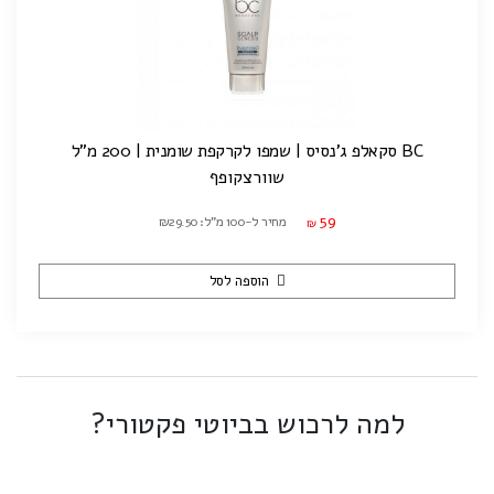
BC סקאלפ ג'נסיס | שמפו לקרקפת שומנית | 200 מ"ל
שוורצקופף
59
מחיר ל-100 מ"ל: ₪29.50
₪
הוספה לסל
למה לרכוש בביוטי פקטורי?