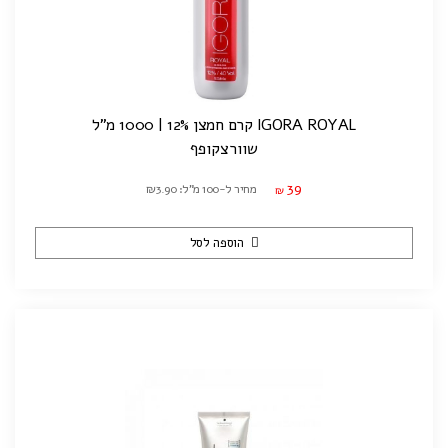
IGORA ROYAL קרם חמצן 12% | 1000 מ"ל
שוורצקופף
39
מחיר ל-100 מ"ל: ₪3.90
₪
הוספה לסל