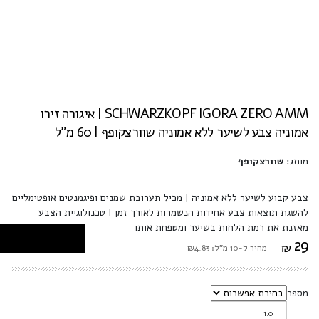
SCHWARZKOPF IGORA ZERO AMM | איגורה זירו
אמוניה צבע לשיער ללא אמוניה שוורצקופף | 60 מ"ל
מותג:
שוורצקופף
צבע קבוע לשיער ללא אמוניה | מכיל תערובת שמנים ופיגמנטים אופטימליים
להשגת תוצאות צבע אחידות הנשמרות לאורך זמן | טכנולוגיית הצבע
מאזנת את רמת הלחות בשיער ומטפחת אותו
29
₪
מחיר ל-10 מ"ל: ₪4.83
מספר
1.0