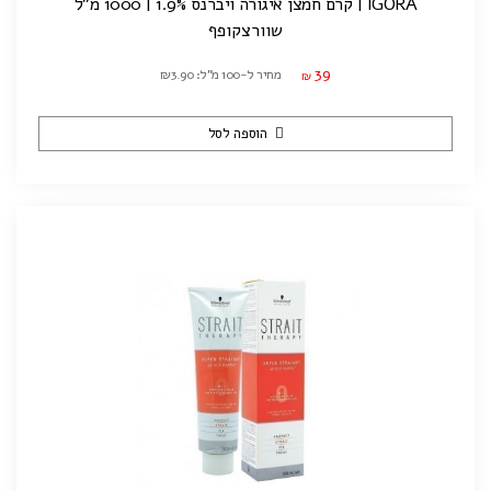
IGORA | קרם חמצן איגורה ויברנס 1.9% | 1000 מ"ל
שוורצקופף
39
מחיר ל-100 מ"ל: ₪3.90
₪
הוספה לסל