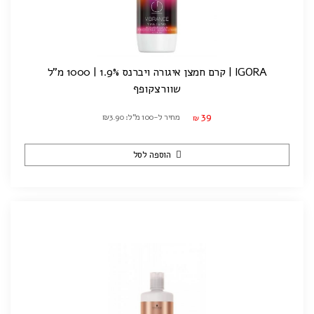
IGORA | קרם חמצן איגורה ויברנס 1.9% | 1000 מ"ל
שוורצקופף
39
מחיר ל-100 מ"ל: ₪3.90
₪
הוספה לסל