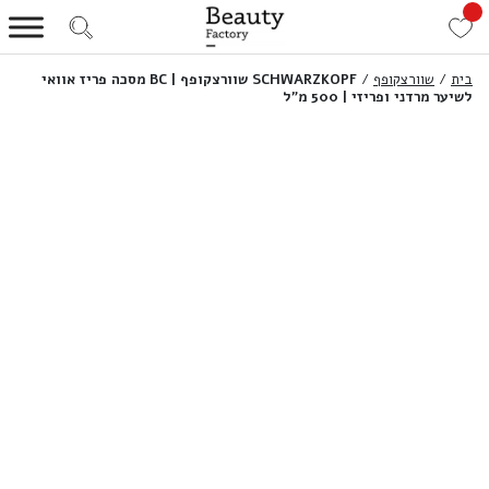
בית
/
שוורצקופף
/
SCHWARZKOPF שוורצקופף | BC מסכה פריז אוואי
לשיער מרדני ופריזי | 500 מ”ל