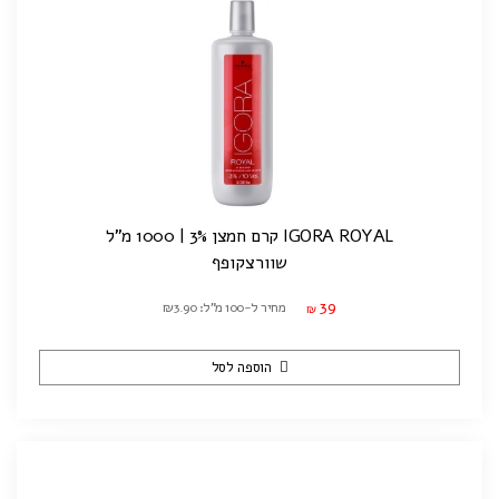
IGORA ROYAL קרם חמצן 3% | 1000 מ"ל
שוורצקופף
39
מחיר ל-100 מ"ל: ₪3.90
₪
הוספה לסל