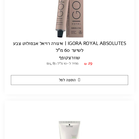
IGORA ROYAL ABSOLUTES | איגורה רויאל אבסולוט צבע
לשיער 60 מ"ל
שוורצקופף
29
מחיר ל-10 מ"ל: ₪4.83
₪
הוספה לסל