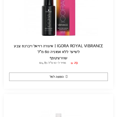
IGORA ROYAL VIBRANCE | איגורה רויאל ויברנס צבע
לשיער ללא אמוניה 60 מ"ל
שוורצקופף
29
מחיר ל-10 מ"ל: ₪4.83
₪
הוספה לסל