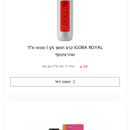
IGORA ROYAL קרם חמצן 9% | 1000 מ"ל
שוורצקופף
39
מחיר ל-100 מ"ל: ₪3.90
₪
הוספה לסל