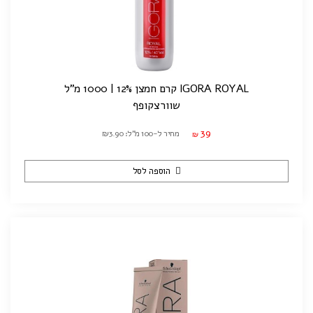
IGORA ROYAL קרם חמצן 12% | 1000 מ"ל
שוורצקופף
39
מחיר ל-100 מ"ל: ₪3.90
₪
הוספה לסל