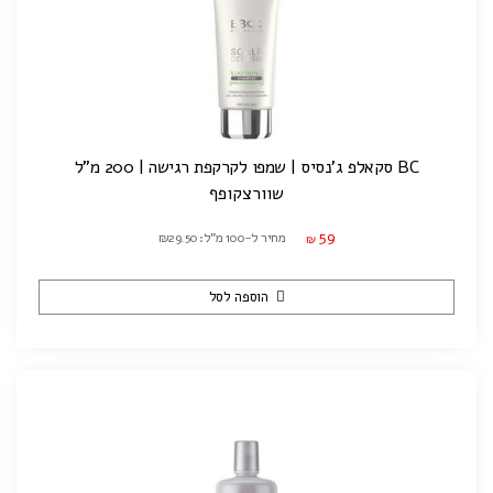
BC סקאלפ ג'נסיס | שמפו לקרקפת רגישה | 200 מ"ל
שוורצקופף
59
מחיר ל-100 מ"ל: ₪29.50
₪
הוספה לסל