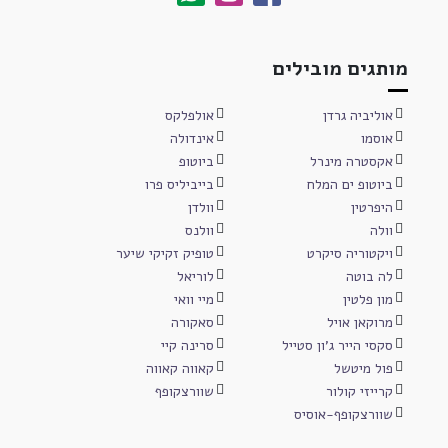
מותגים מובילים
אוליביה גרדן
אולפלקס
אוסמו
אינדולה
אקסטרה מינרל
ביוטופ
ביוטופ ים המלח
בייביליס פרו
היפרטין
וולדן
וולה
וולנס
ויקטוריה סיקרט
טופיק זקיקי שיער
לה בוטה
לוריאל
מון פלטין
מיי וואי
מרוקאן אויל
סאקורה
סקסי הייר ג'ון סטייל
סרינה קיי
פול מיטשל
קאווה קאווה
קרייזי קולור
שוורצקופף
שוורצקופף-אוסיס