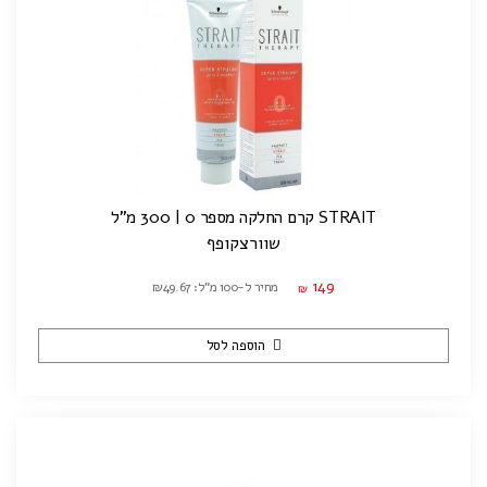
STRAIT קרם החלקה מספר 0 | 300 מ"ל
שוורצקופף
149
מחיר ל-100 מ"ל: ₪49.67
₪
הוספה לסל