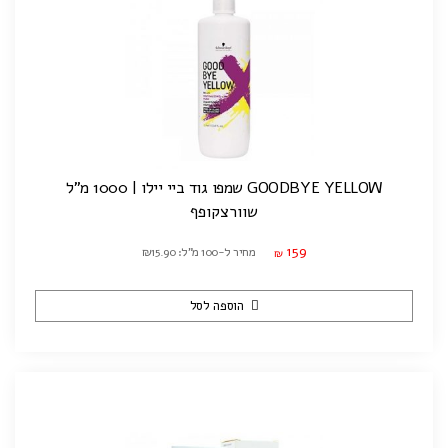
GOODBYE YELLOW שמפו גוד ביי יילו | 1000 מ"ל
שוורצקופף
159
מחיר ל-100 מ"ל: ₪15.90
₪
הוספה לסל