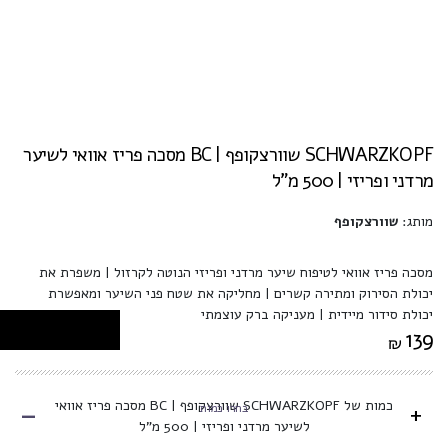
SCHWARZKOPF שוורצקופף | BC מסכה פריז אוואי לשיער
מרדני ופריזי | 500 מ”ל
מותג:
שוורצקופף
מסכה פריז אוואי לטיפוח שיער מרדני ופריזי הנוטה לקרזול | משפרת את
יכולת הסירוק ומתירה קשרים | מחליקה את שטח פני השיער ומאפשרת
יכולת סידור מיידית | מעניקה ברק עוצמתי
139
₪
-
כמות של SCHWARZKOPF שוורצקופף | BC מסכה פריז אוואי
+
בחרו כמות
לשיער מרדני ופריזי | 500 מ”ל