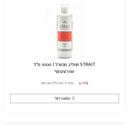
STRAIT תחליב מנטרל | 1000 מ"ל
שוורצקופף
119
מחיר ל-100 מ"ל: ₪11.90
₪
הוספה לסל