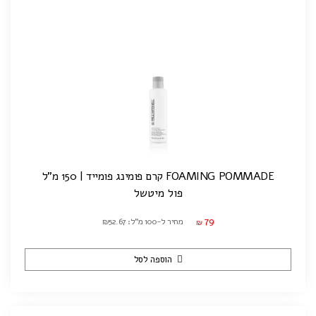
FOAMING POMMADE קרם פומינג פומייד | 150 מ"ל
פול מיטשל
79
מחיר ל-100 מ"ל: ₪52.67
₪
הוספה לסל