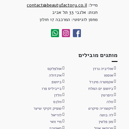
מייל:
contact@beautyfactory.co.il
חנות: אלנבי 33 תל אביב
מחסן לוגיסטי: המרכבה 17 חולון
מותגים מובילים
אוליביה גרדן
אולפלקס
אוסמו
אינדולה
אקסטרה מינרל
ביוטופ
ביוטופ ים המלח
בייביליס פרו
היפרטין
וולדן
וולה
וולנס
ויקטוריה סיקרט
טופיק זקיקי שיער
לה בוטה
לוריאל
מון פלטין
מיי וואי
מרוקאן אויל
סאקורה