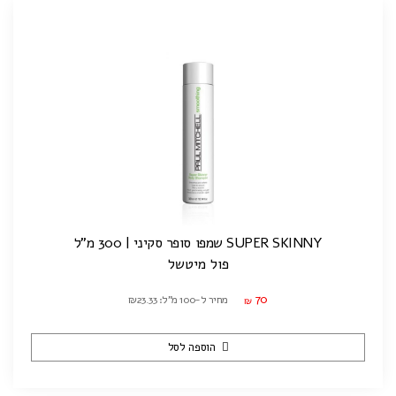
SUPER SKINNY שמפו סופר סקיני | 300 מ"ל
פול מיטשל
70
מחיר ל-100 מ"ל: ₪23.33
₪
הוספה לסל