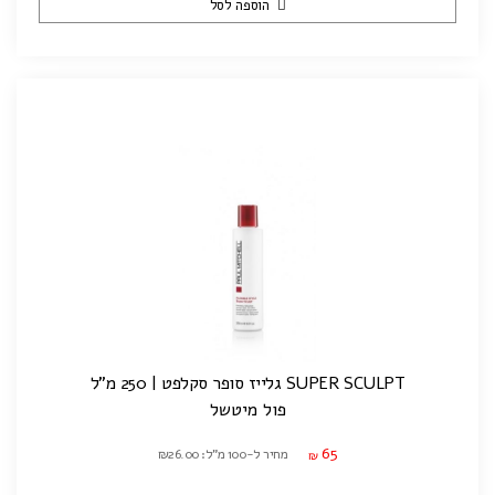
הוספה לסל
SUPER SCULPT גלייז סופר סקלפט | 250 מ"ל
פול מיטשל
65
מחיר ל-100 מ"ל: ₪26.00
₪