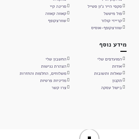
סקסי הייר ג'ון סטייל
סרינה קיי
פול מיטשל
קאווה קאווה
קרייזי קולור
שוורצקופף
שוורצקופף-אוסיס
מידע נוסף
המועדפים שלי
החשבון שלי
אודות
הצהרת נגישות
שאלות ותשובות
משלוחים, החלפות והחזרות
תקנון
מדיניות פרטיות
ביטול עסקה
צרו קשר