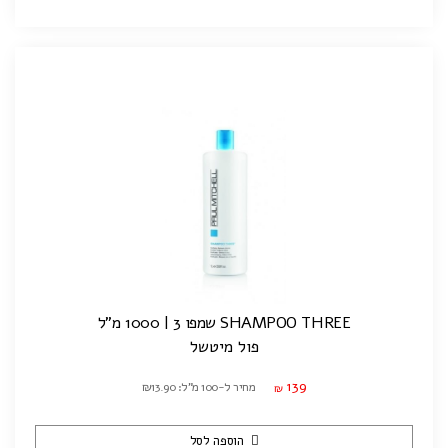
SHAMPOO THREE שמפו 3 | 1000 מ"ל
פול מיטשל
139
מחיר ל-100 מ"ל: ₪13.90
₪
הוספה לסל