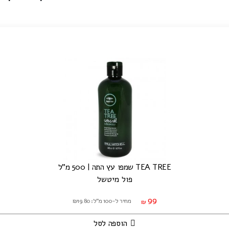
TEA TREE שמפו עץ התה | 500 מ"ל
פול מיטשל
99
מחיר ל-100 מ"ל: ₪19.80
₪
הוספה לסל