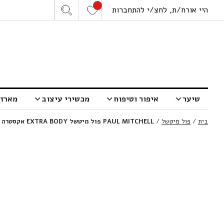
היי אורח/ת, לחצ/י להתחברות
שיער
איפור וטיפוח
מכשירי עיצוב
מארזי
בית
/
פול מיטשל
/
PAUL MITCHELL פול מיטשל EXTRA BODY אקסטרה בודי מרכך לשיער דק מעניק נפח | 1000 מ”ל