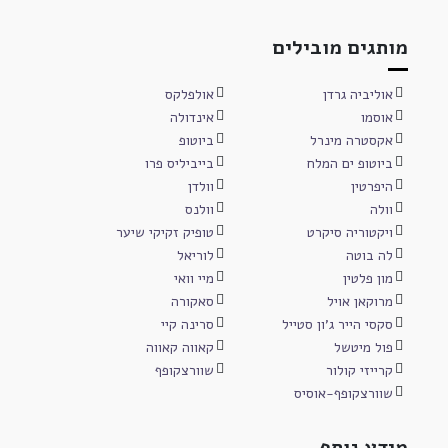
מותגים מובילים
אוליביה גרדן
אולפלקס
אוסמו
אינדולה
אקסטרה מינרל
ביוטופ
ביוטופ ים המלח
בייביליס פרו
היפרטין
וולדן
וולה
וולנס
ויקטוריה סיקרט
טופיק זקיקי שיער
לה בוטה
לוריאל
מון פלטין
מיי וואי
מרוקאן אויל
סאקורה
סקסי הייר ג'ון סטייל
סרינה קיי
פול מיטשל
קאווה קאווה
קרייזי קולור
שוורצקופף
שוורצקופף-אוסיס
מידע נוסף