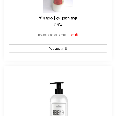
קרם חמצן 9% | 500 מ"ל
ג'ויה
18
מחיר ל-100 מ"ל: ₪3.60
₪
הוספה לסל