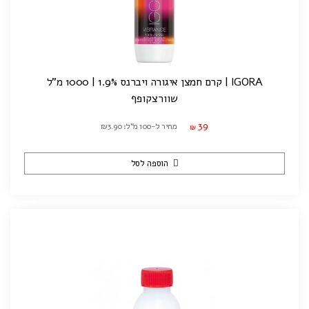
IGORA | קרם חמצן איגורה ויברנס 1.9% | 1000 מ"ל
שוורצקופף
39
מחיר ל-100 מ"ל: ₪3.90
₪
הוספה לסל