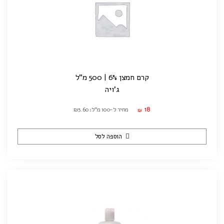
קרם חמצן 6% | 500 מ"ל
ג'ויה
18
מחיר ל-100 מ"ל: ₪3.60
₪
הוספה לסל