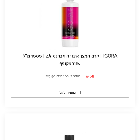
IGORA | קרם חמצן איגורה ויברנס 4% | 1000 מ"ל
שוורצקופף
39
מחיר ל-100 מ"ל: ₪3.90
₪
הוספה לסל