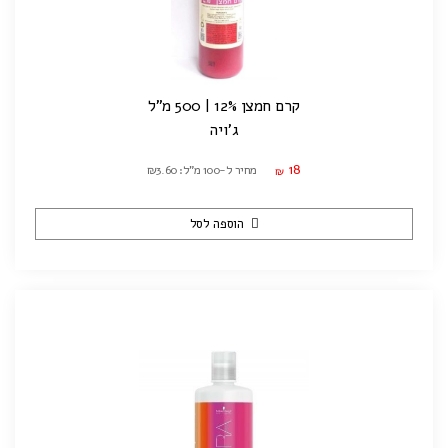
קרם חמצן 12% | 500 מ"ל
ג'ויה
18
מחיר ל-100 מ"ל: ₪3.60
₪
הוספה לסל