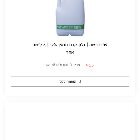
אפרודיטה | גלון קרם חמצן 12% | 4 ליטר
אחר
55
מחיר ל-100 מ"ל: ₪1.38
₪
הוספה לסל