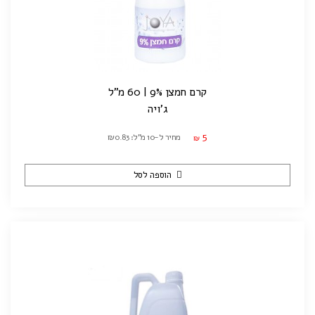
קרם חמצן 9% | 60 מ"ל
ג'ויה
5
מחיר ל-10 מ"ל: ₪0.83
₪
הוספה לסל