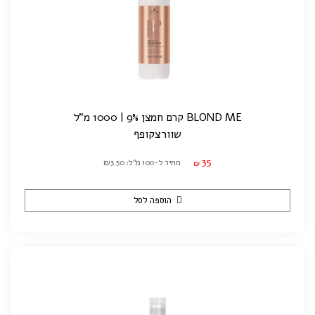
BLOND ME קרם חמצן 9% | 1000 מ"ל
שוורצקופף
35
מחיר ל-100 מ"ל: ₪3.50
₪
הוספה לסל