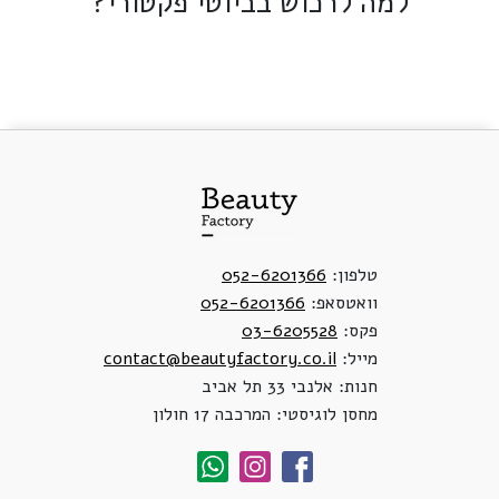
למה לרכוש בביוטי פקטורי?
טלפון:
052-6201366
וואטסאפ:
052-6201366
פקס:
03-6205528
מייל:
contact@beautyfactory.co.il
חנות: אלנבי 33 תל אביב
מחסן לוגיסטי: המרכבה 17 חולון