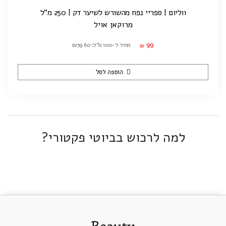
ווליום | ספריי נפח מהשורש לשיער דק | 250 מ"ל
מרוקאן אויל
99
מחיר ל-100 מ"ל: ₪39.60
₪
הוספה לסל
למה לרכוש בביוטי פקטורי?