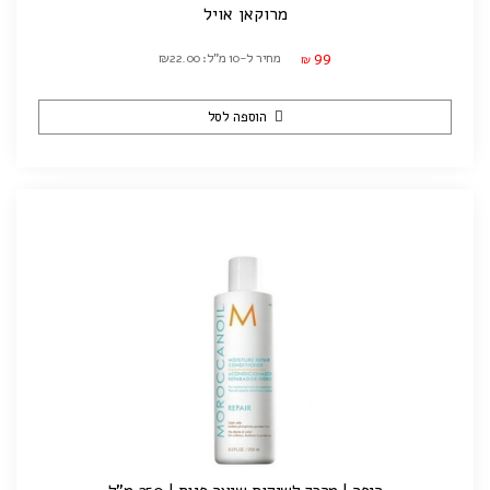
מרוקאן אויל
99
מחיר ל-10 מ"ל: ₪22.00
₪
הוספה לסל