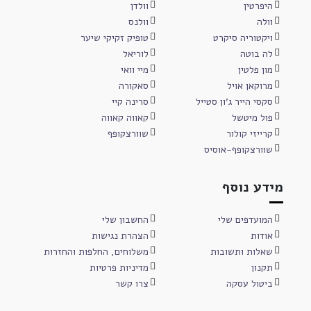
היפרטין
וולדן
וולה
וולנס
ויקטוריה סיקרט
טופיק זקיקי שיער
לה בוטה
לוריאל
מון פלטין
מיי וואי
מרוקאן אויל
סאקורה
סקסי הייר ג'ון סטייל
סרינה קיי
פול מיטשל
קאווה קאווה
קרייזי קולור
שוורצקופף
שוורצקופף-אוסיס
מידע נוסף
המועדפים שלי
החשבון שלי
אודות
הצהרת נגישות
שאלות ותשובות
משלוחים, החלפות והחזרות
תקנון
מדיניות פרטיות
ביטול עסקה
צרו קשר