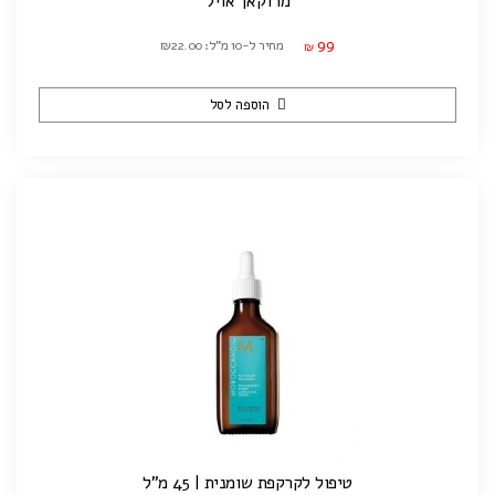
מרוקאן אויל
99
מחיר ל-10 מ"ל: ₪22.00
₪
הוספה לסל
טיפול לקרקפת שומנית | 45 מ"ל