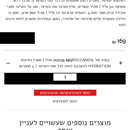
לשימוש יומיומי, מעניק לחות אופטימלית לכל סוגי השיער 3. מרכך ללא
שטיפה 50 מ"ל | מתיר קשרים, מזין ומרכך את השיער, מגן על השיער מפני
שבירה ונזק מפני חום 4. דוגמית קרם גוף 10 מ"ל | מכיל שמן ארגן, שמן נר
הלילה ותמצית עלים מרגיעה של אלוורה, נספג במהירות ומעניק לחות ורכות
לעור
169
₪
-
כמות של MOROCCANOIL מרוקאן אויל | מארז נסיעות
+
בחרו כמות
HYDRATION להענקת לחות לכל סוגי השיער | 4 מוצרים
הוספה לסל
הוסף למועדפים
הסר מהמועדפים
הוסף למועדפים
מוצרים נוספים שעשויים לעניין