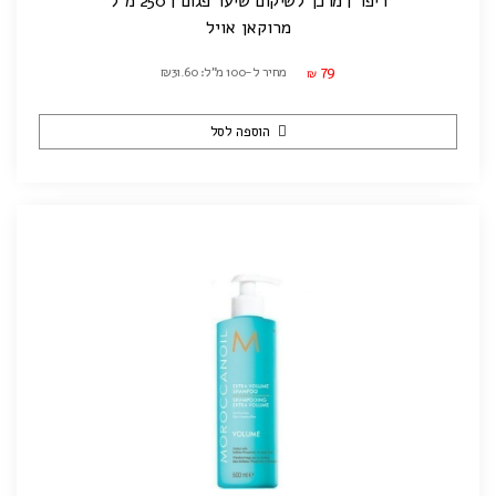
ריפר | מרכך לשיקום שיער פגום | 250 מ"ל
מרוקאן אויל
79
מחיר ל-100 מ"ל: ₪31.60
₪
הוספה לסל