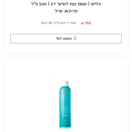
ווליום | שמפו נפח לשיער דק | 500 מ"ל
מרוקאן אויל
139
מחיר ל-100 מ"ל: ₪27.80
₪
הוספה לסל