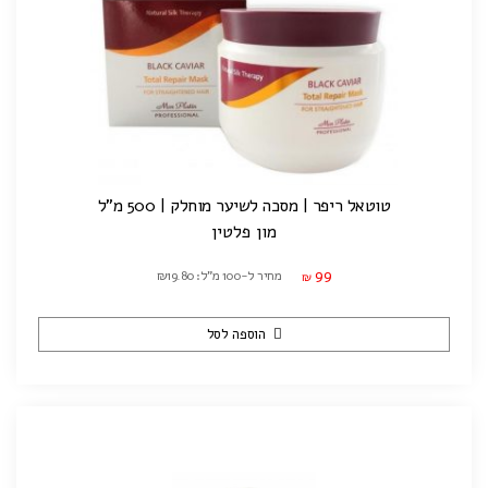
טוטאל ריפר | מסכה לשיער מוחלק | 500 מ"ל
מון פלטין
99
מחיר ל-100 מ"ל: ₪19.80
₪
הוספה לסל