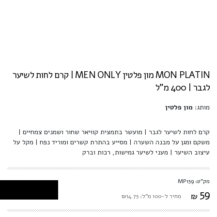
MON PLATIN מון פלטין MEN ONLY | קרם לחות לשיער
לגבר | 400 מ"ל
מותג:
מון פלטין
קרם לחות לשיער לגבר | מועשר בתמצית קוויאר שחור ושמנים צמחיים |
משקם ומגן על מבנה השערה | מסייע בהתרת קשרים ומוריד נפח | מקל על
עיצוב השיער | מעני לשיער גמישות, רכות וברק
מק"ט: MP159
59
₪
מחיר ל-100 מ"ל: ₪14.75