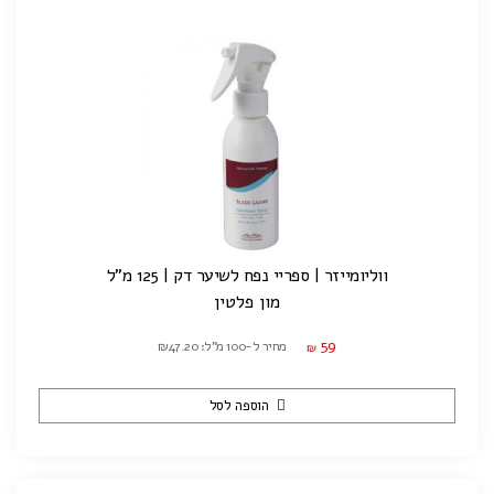
ווליומייזר | ספריי נפח לשיער דק | 125 מ"ל
מון פלטין
59
מחיר ל-100 מ"ל: ₪47.20
₪
הוספה לסל