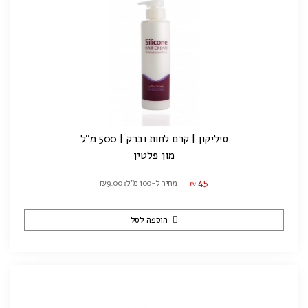
סיליקון | קרם לחות וברק | 500 מ"ל
מון פלטין
45
מחיר ל-100 מ"ל: ₪9.00
₪
הוספה לסל