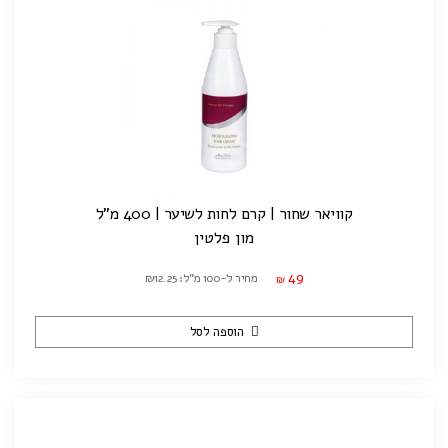
קוויאר שחור | קרם לחות לשיער | 400 מ"ל
מון פלטין
49
מחיר ל-100 מ"ל: ₪12.25
₪
הוספה לסל