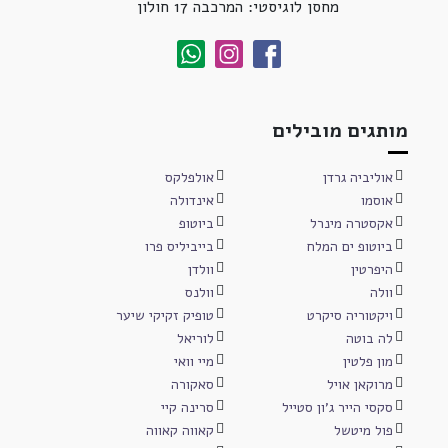
מחסן לוגיסטי: המרכבה 17 חולון
מותגים מובילים
אוליביה גרדן
אולפלקס
אוסמו
אינדולה
אקסטרה מינרל
ביוטופ
ביוטופ ים המלח
בייביליס פרו
היפרטין
וולדן
וולה
וולנס
ויקטוריה סיקרט
טופיק זקיקי שיער
לה בוטה
לוריאל
מון פלטין
מיי וואי
מרוקאן אויל
סאקורה
סקסי הייר ג'ון סטייל
סרינה קיי
פול מיטשל
קאווה קאווה