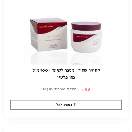
קוויאר שחור | מסכה לשיער | 500 מ"ל
מון פלטין
99
מחיר ל-100 מ"ל: ₪19.80
₪
הוספה לסל