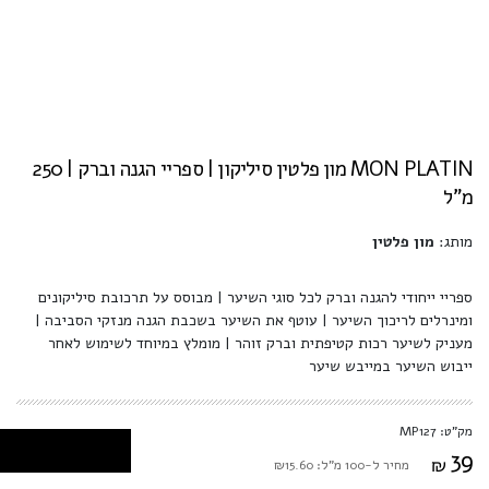
MON PLATIN מון פלטין סיליקון | ספריי הגנה וברק | 250
מ"ל
מותג:
מון פלטין
ספריי ייחודי להגנה וברק לכל סוגי השיער | מבוסס על תרכובת סיליקונים
ומינרלים לריכוך השיער | עוטף את השיער בשכבת הגנה מנזקי הסביבה |
מעניק לשיער רכות קטיפתית וברק זוהר | מומלץ במיוחד לשימוש לאחר
ייבוש השיער במייבש שיער
מק"ט: MP127
39
₪
מחיר ל-100 מ"ל: ₪15.60