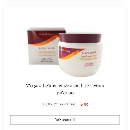
טוטאל ריפר | מסכה לשיער מוחלק | 500 מ"ל
מון פלטין
99
מחיר ל-100 מ"ל: ₪19.80
₪
הוספה לסל