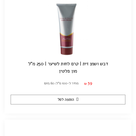
דבש ושמן זית | קרם לחות לשיער | 250 מ"ל
מון פלטין
39
מחיר ל-100 מ"ל: ₪15.60
₪
הוספה לסל