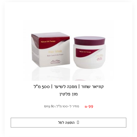
קוויאר שחור | מסכה לשיער | 500 מ"ל
מון פלטין
99
מחיר ל-100 מ"ל: ₪19.80
₪
הוספה לסל