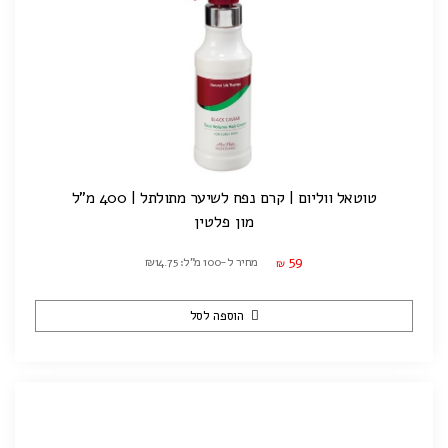
טוטאל ווליום | קרם נפח לשיער מתולתל | 400 מ"ל
מון פלטין
59
מחיר ל-100 מ"ל: ₪14.75
₪
הוספה לסל