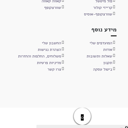
פול מיטשל
קאווה קאווה
קרייזי קולור
שוורצקופף
שוורצקופף-אוסיס
מידע נוסף
המועדפים שלי
החשבון שלי
אודות
הצהרת נגישות
שאלות ותשובות
משלוחים, החלפות והחזרות
תקנון
מדיניות פרטיות
ביטול עסקה
צרו קשר
0
0