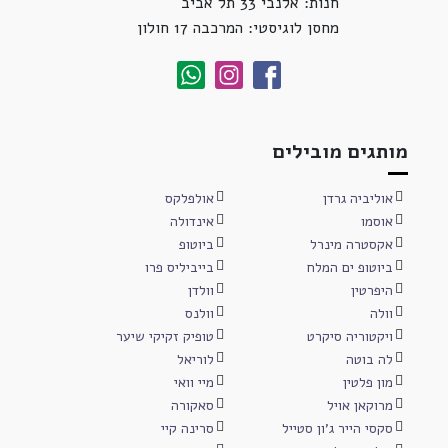
חנות: אלנבי 33 תל אביב
מחסן לוגיסטי: המרכבה 17 חולון
מותגים מובילים
אוליביה גרדן
אולפלקס
אוסמו
אינדולה
אקסטרה מינרל
ביוטופ
ביוטופ ים המלח
בייביליס פרו
היפרטין
וולדן
וולה
וולנס
ויקטוריה סיקרט
טופיק זקיקי שיער
לה בוטה
לוריאל
מון פלטין
מיי וואי
מרוקאן אויל
סאקורה
סקסי הייר ג'ון סטייל
סרינה קיי