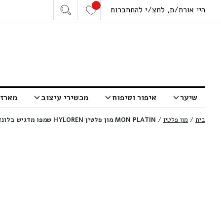
היי אורח/ת, לחצ/י להתחברות
שיער
איפור וטיפוח
מכשירי עיצוב
מארזי
בית
/
מון פלטין
/
MON PLATIN מון פלטין HYLOREN שמפו מדגיש בלונד היילורן | 500 מ”ל