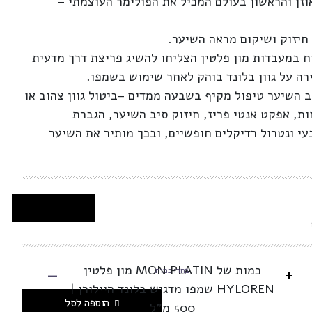
 הי-לורן , בעל PH מאוזן והראשון בעולם המכיל את הפולימר העוצמתי –
חיזוק ושיקום מראה השיער.
 במעבדות מון פלטין הצליחו להשיג פריצת דרך מדעית
רה על גוון בלונד בוהק לאחר שימוש בשמפו.
 השיער טיפול מקיף בשבעה ממדים –ביטול גוון צהוב או
ת, אפקט אנטי פריז, חיזוק סיב השיער, הגברת
י ונטרול רדיקלים חופשיים, ובכך מותיר את השיער
-
כמות של MON PLATIN מון פלטין
+
בחרו כמות
HYLOREN שמפו מדגיש בלונד היילורן |
הוספה לסל
500 מ"ל