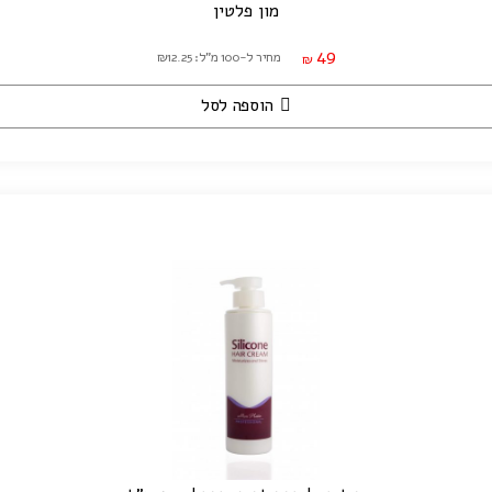
מון פלטין
49
מחיר ל-100 מ"ל: ₪12.25
₪
הוספה לסל