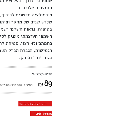
שמפו
חומצה היאלורונית.
פורמולציה חדשנית לריכוך, 
שלוש שנים של מחקר ופיתוח
בטיפוח, נראות השיער ושמי
השמפו העוצמתי מעניק לסיב
כתמתם ולא רצוי, ספיחת לחו
הגמישות, הגברת הברק הטבע
בגוון זוהר ובוהק.
מק"ט: MP54543
89
₪
מחיר ל-100 מ"ל: ₪17.80
הוסף למועדפים
הסר
מהמועדפים