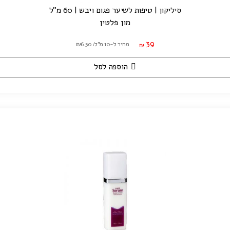
סיליקון | טיפות לשיער פגום ויבש | 60 מ"ל
מון פלטין
39
מחיר ל-10 מ"ל: ₪6.50
₪
הוספה לסל