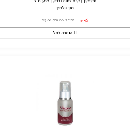
סיליקון | קרם לחות וברק | 500 מ"ל
מון פלטין
45
מחיר ל-100 מ"ל: ₪9.00
₪
הוספה לסל