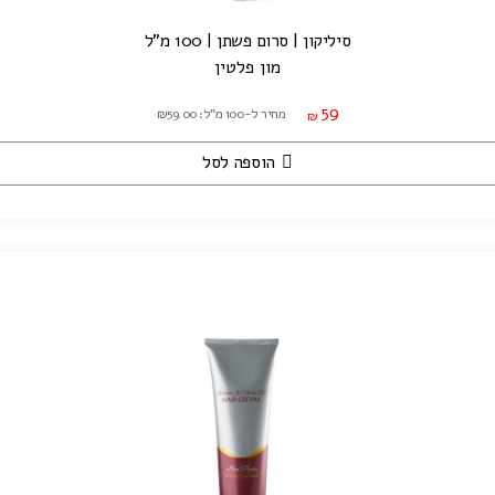
סיליקון | סרום פשתן | 100 מ"ל
מון פלטין
59
מחיר ל-100 מ"ל: ₪59.00
₪
הוספה לסל