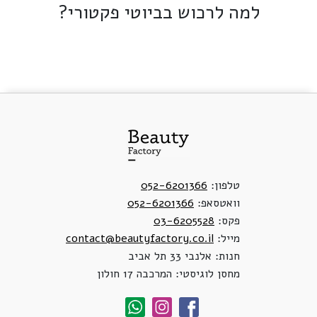
למה לרכוש בביוטי פקטורי?
טלפון:
052-6201366
וואטסאפ:
052-6201366
פקס:
03-6205528
מייל:
contact@beautyfactory.co.il
חנות: אלנבי 33 תל אביב
מחסן לוגיסטי: המרכבה 17 חולון