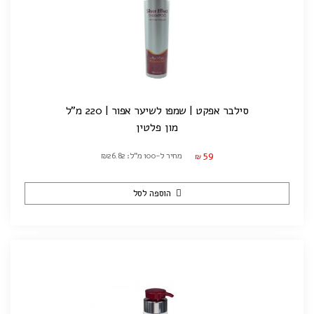
סילבר אפקט | שמפו לשיער אפור | 220 מ"ל
מון פלטין
59
מחיר ל-100 מ"ל: ₪26.82
₪
הוספה לסל