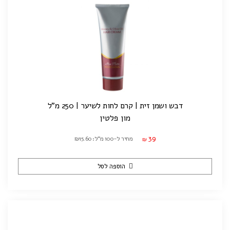
דבש ושמן זית | קרם לחות לשיער | 250 מ"ל
מון פלטין
39
מחיר ל-100 מ"ל: ₪15.60
₪
הוספה לסל