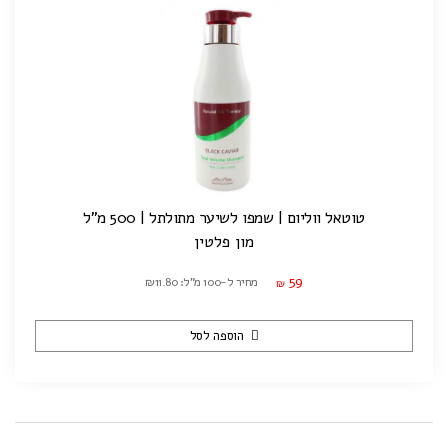
טוטאל ווליום | שמפו לשיער מתולתל | 500 מ"ל
מון פלטין
59
מחיר ל-100 מ"ל: ₪11.80
₪
הוספה לסל