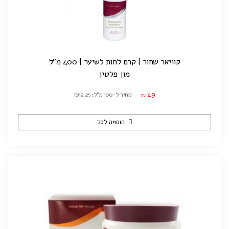
קוויאר שחור | קרם לחות לשיער | 400 מ"ל
מון פלטין
49
מחיר ל-100 מ"ל: ₪12.25
₪
הוספה לסל