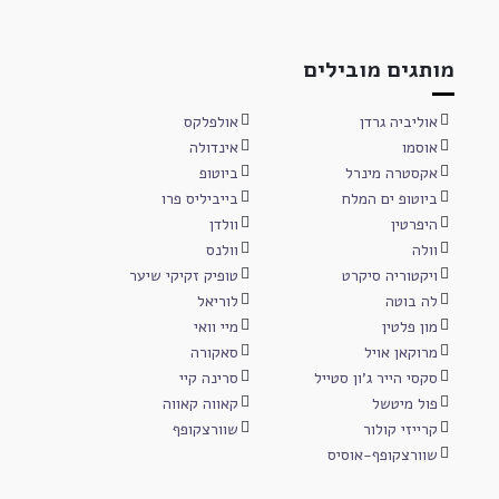
מותגים מובילים
אוליביה גרדן
אולפלקס
אוסמו
אינדולה
אקסטרה מינרל
ביוטופ
ביוטופ ים המלח
בייביליס פרו
היפרטין
וולדן
וולה
וולנס
ויקטוריה סיקרט
טופיק זקיקי שיער
לה בוטה
לוריאל
מון פלטין
מיי וואי
מרוקאן אויל
סאקורה
סקסי הייר ג'ון סטייל
סרינה קיי
פול מיטשל
קאווה קאווה
קרייזי קולור
שוורצקופף
שוורצקופף-אוסיס