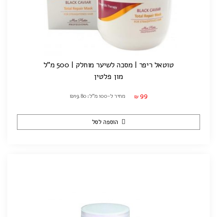
טוטאל ריפר | מסכה לשיער מוחלק | 500 מ"ל
מון פלטין
99
מחיר ל-100 מ"ל: ₪19.80
₪
הוספה לסל