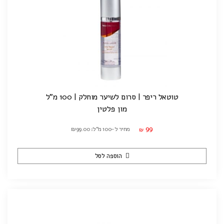
טוטאל ריפר | סרום לשיער מוחלק | 100 מ"ל
מון פלטין
99
מחיר ל-100 מ"ל: ₪99.00
₪
הוספה לסל