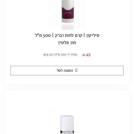
סיליקון | קרם לחות וברק | 500 מ"ל
מון פלטין
45
מחיר ל-100 מ"ל: ₪9.00
₪
הוספה לסל