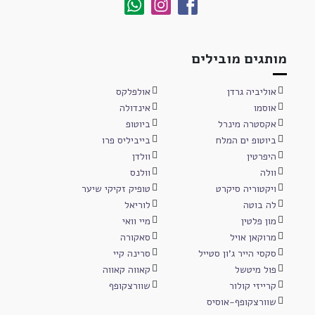
מותגים מובילים
אוליביה גרדן
אולפלקס
אוסמו
אינדולה
אקסטרה מינרל
ביוטופ
ביוטופ ים המלח
בייביליס פרו
היפרטין
וולדן
וולה
וולנס
ויקטוריה סיקרט
טופיק זקיקי שיער
לה בוטה
לוריאל
מון פלטין
מיי וואי
מרוקאן אויל
סאקורה
סקסי הייר ג'ון סטייל
סרינה קיי
פול מיטשל
קאווה קאווה
קרייזי קולור
שוורצקופף
שוורצקופף-אוסיס