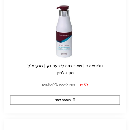
ווליומייזר | שמפו נפח לשיער דק | 500 מ"ל
מון פלטין
59
מחיר ל-100 מ"ל: ₪11.80
₪
הוספה לסל