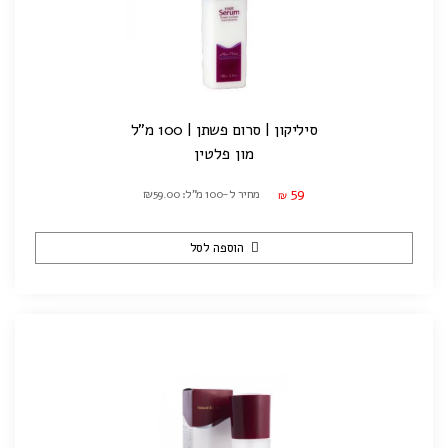
סיליקון | סרום פשתן | 100 מ"ל
מון פלטין
59
מחיר ל-100 מ"ל: ₪59.00
₪
הוספה לסל