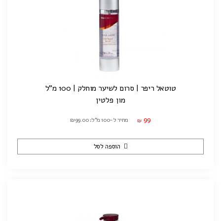
טוטאל ריפר | סרום לשיער מוחלק | 100 מ"ל
מון פלטין
99
מחיר ל-100 מ"ל: ₪99.00
₪
הוספה לסל