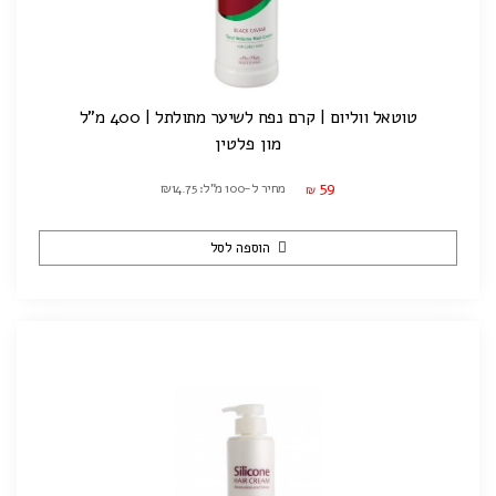
טוטאל ווליום | קרם נפח לשיער מתולתל | 400 מ"ל
מון פלטין
59
מחיר ל-100 מ"ל: ₪14.75
₪
הוספה לסל