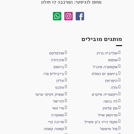
מחסן לוגיסטי: המרכבה 17 חולון
מותגים מובילים
אוליביה גרדן
אולפלקס
אוסמו
אינדולה
אקסטרה מינרל
ביוטופ
ביוטופ ים המלח
בייביליס פרו
היפרטין
וולדן
וולה
וולנס
ויקטוריה סיקרט
טופיק זקיקי שיער
לה בוטה
לוריאל
מון פלטין
מיי וואי
מרוקאן אויל
סאקורה
סקסי הייר ג'ון סטייל
סרינה קיי
פול מיטשל
קאווה קאווה