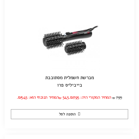
מברשת חשמלית מסתובבת
בייביליס פרו
795
המחיר המקורי היה: ₪795.
545
המחיר הנוכחי הוא: ₪545.
₪
₪
הוספה לסל