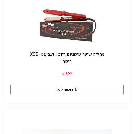
מחליק שיער טיטניום רחב | דגם XSZ-02
ריטר
290
₪
הוספה לסל