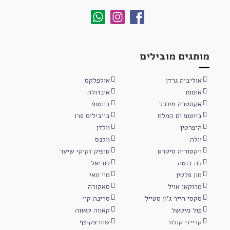
מותגים מובילים
אוליביה גרדן
אולפלקס
אוסמו
אינדולה
אקסטרה מינרל
ביוטופ
ביוטופ ים המלח
בייביליס פרו
היפרטין
וולדן
וולה
וולנס
ויקטוריה סיקרט
טופיק זקיקי שיער
לה בוטה
לוריאל
מון פלטין
מיי וואי
מרוקאן אויל
סאקורה
סקסי הייר ג'ון סטייל
סרינה קיי
פול מיטשל
קאווה קאווה
קרייזי קולור
שוורצקופף