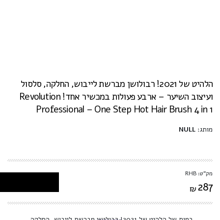
הלהיט של 2021! רבולושן מברשת לייבוש, החלקה, סלסול
ועיצוב השיער – ארבע פעולות במכשיר אחד! Revolution
Professional – One Step Hot Hair Brush 4 in 1
מותג:
NULL
מק"ט: RHB
287
₪
כמות של הלהיט של 2021! רבולושן מברשת לייבוש, החלקה,