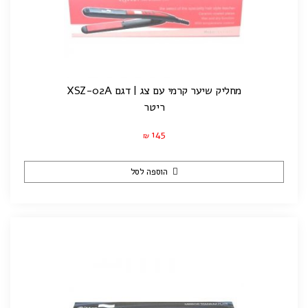
מחליק שיער קרמי עם צג | דגם XSZ-02A
ריטר
145
₪
הוספה לסל