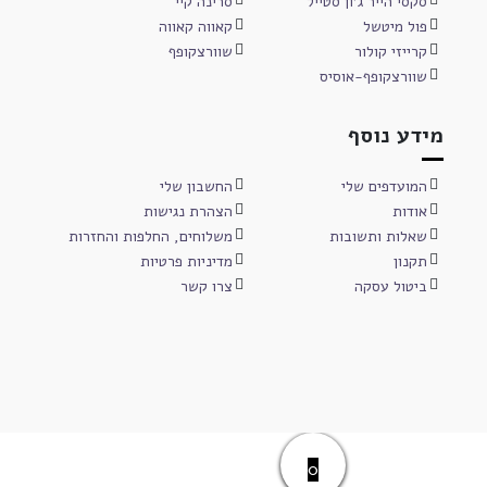
סקסי הייר ג'ון סטייל
סרינה קיי
פול מיטשל
קאווה קאווה
קרייזי קולור
שוורצקופף
שוורצקופף-אוסיס
מידע נוסף
המועדפים שלי
החשבון שלי
אודות
הצהרת נגישות
שאלות ותשובות
משלוחים, החלפות והחזרות
תקנון
מדיניות פרטיות
ביטול עסקה
צרו קשר
0