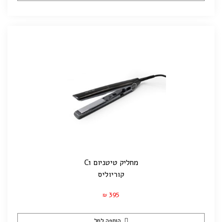
מחליק טיטניום C1
קוריוליס
395
₪
הוספה לסל