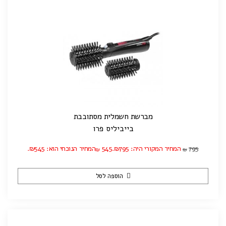
מברשת חשמלית מסתובבת
בייביליס פרו
795
המחיר המקורי היה: ₪795.
545
המחיר הנוכחי הוא: ₪545.
₪
₪
הוספה לסל