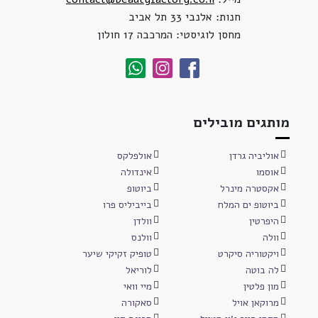
חנות: אלנבי 33 תל אביב
מחסן לוגיסטי: המרכבה 17 חולון
מותגים מובילים
אוליביה גרדן
אולפלקס
אוסמו
אינדולה
אקסטרה מינרל
ביוטופ
ביוטופ ים המלח
בייביליס פרו
היפרטין
וולדן
וולה
וולנס
ויקטוריה סיקרט
טופיק זקיקי שיער
לה בוטה
לוריאל
מון פלטין
מיי וואי
מרוקאן אויל
סאקורה