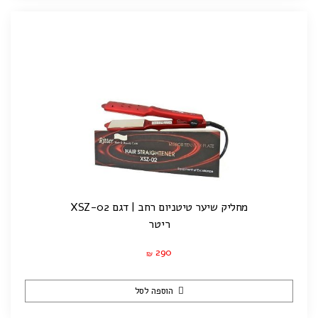
מחליק שיער טיטניום רחב | דגם XSZ-02
ריטר
290
₪
הוספה לסל