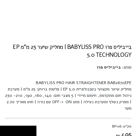
בייביליס פרו BABYLISS PRO | מחליק שיער 25 מ"מ EP
5.0 TECHNOLOGY
מותג:
בייביליס פרו
BABYLISS PRO HAIR STRAIGHTENER BAB2670EPE
מחליק שיער מקצועי בטכנולוגיית EP 5.0 | פלטות ברוחב 25 מ"מ | מערכת
ניהול חום מתקדמת, חימום מיידי | 5 מצבי חום: 140, 160, 190, 210- 230
| מסרק נשלף ומערכת נעילה | מתג ON ו-OFF עם נורה | חוט מאריך 2.70
מטר
מק"ט: BP106
495
₪