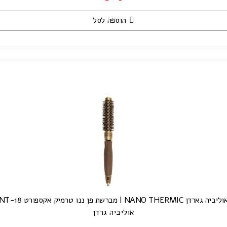
הוספה לסל
ליביה גארדן NANO THERMIC | מברשת פן ננו טרמיק אקספורט NT-18
אוליביה גרדן