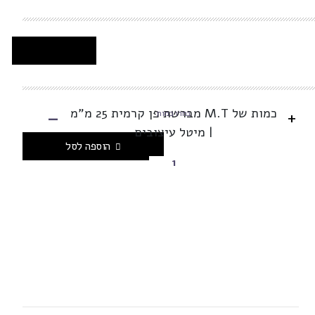
-
כמות של M.T מברשת פן קרמית 25 מ"מ
+
בחרו כמות
| מיטל עיצובים
הוספה לסל