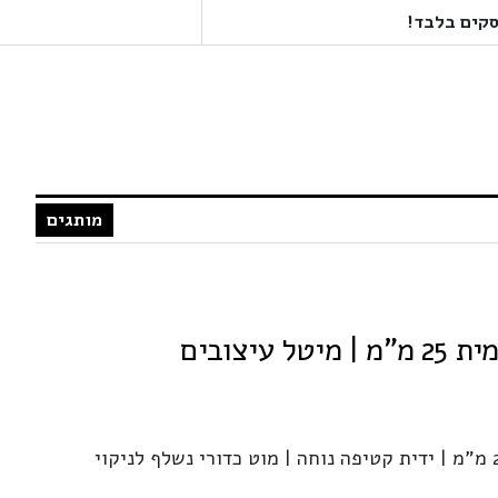
מותגים
מברשת פן קרמית | קוטר 25 מ"מ | ידית קטיפה נוחה | מוט כדורי נשלף לניקוי