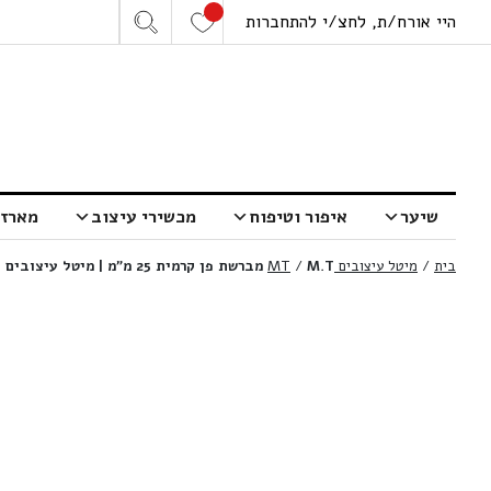
היי אורח/ת, לחצ/י להתחברות
שיער
איפור וטיפוח
מכשירי עיצוב
מארזי
בית
/
מיטל עיצובים MT
M.T מברשת פן קרמית 25 מ”מ | מיטל עיצובים
/