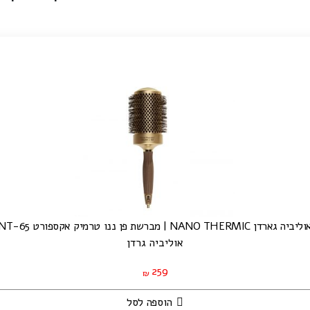
ליביה גארדן NANO THERMIC | מברשת פן ננו טרמיק אקספורט NT-65
אוליביה גרדן
259
₪
הוספה לסל